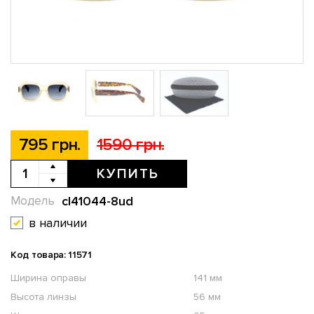
795 грн.
1590 грн.
КУПИТЬ
cl41044-8ud
Модель
в наличии
Код товара: 11571
Ширина оправы
141 мм
Высота линзы
56 мм