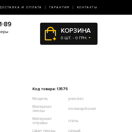
ДОСТАВКА И ОПЛАТА
ГАРАНТИЯ
КОНТАКТЫ
КОРЗИНА
жеры
0 ШТ. - 0 ГРН.
Код товара: 13575
Модель
унисекс
Материал
поликарбонат
линзы
Материал
сталь
оправы
Цвет линзы
серый