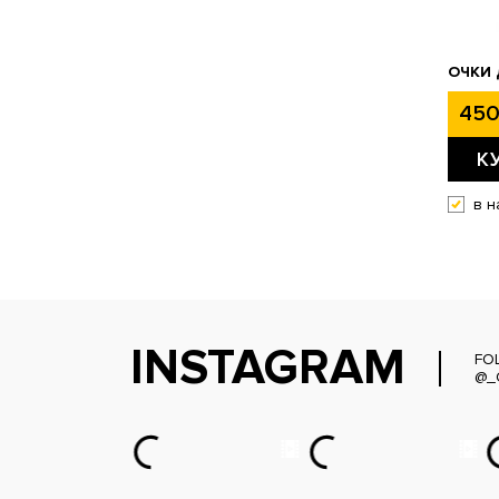
ОЧКИ 
450
К
в н
INSTAGRAM
FO
@_