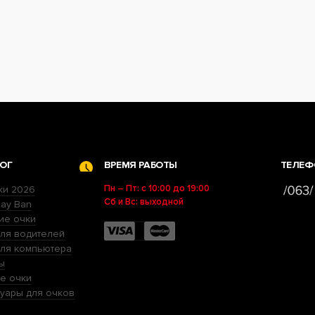
ОГ
ВРЕМЯ РАБОТЫ
ТЕЛЕФ
Пн – Пт: с 10:00 до 19:00
ки 2026
Сб и Вс: выходной
ay Ban
ие очки
ля водителей
для компьютера
ы
е очки
уары для очков