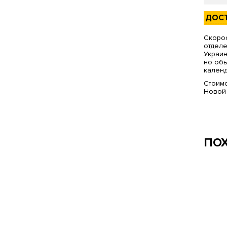
ДОС
Скорос
отделе
Украин
но обы
календ
Стоимо
Новой
ПО