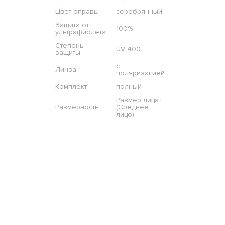
Цвет оправы
серебрянный
Защита от
100%
ультрафиолета
Степень
UV 400
защиты
с
Линза
поляризацией
Комплект
полный
Размер лица:L
Размерность
(Среднее
лицо)