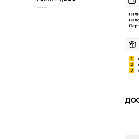
Нали
Нал
Пере
ДОС