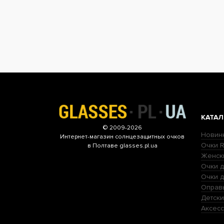
КАТАЛ
© 2009-2026
Новин
Интернет-магазин
солнцезащитных очков
Очки R
в Полтаве glasses.pl.ua
Женск
Очки д
Очки 
Оправ
Детски
Аксесс