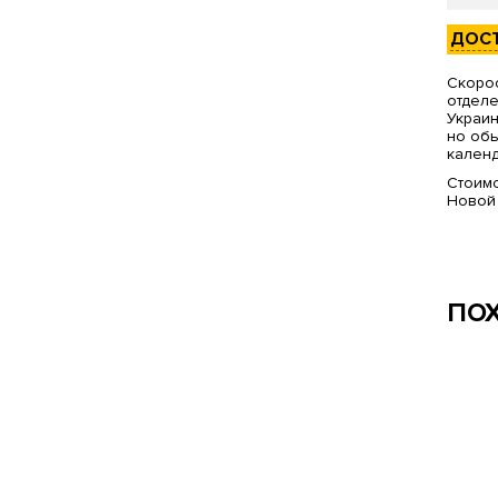
ДОС
Скорос
отделе
Украин
но обы
календ
Стоимо
Новой
ПО