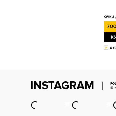
ОЧКИ 
700
К
в н
INSTAGRAM
FO
@_