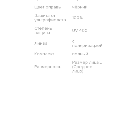
Цвет оправы
чёрний
Защита от
100%
ультрафиолета
Степень
UV 400
защиты
с
Линза
поляризацией
Комплект
полный
Размер лица:L
Размерность
(Среднее
лицо)