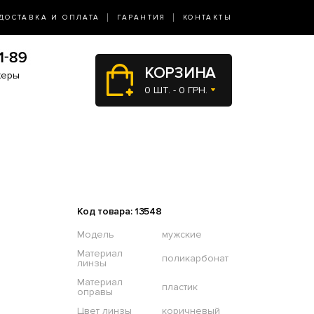
ДОСТАВКА И ОПЛАТА
ГАРАНТИЯ
КОНТАКТЫ
КОРЗИНА
жеры
0 ШТ. - 0 ГРН.
Код товара: 13548
Модель
мужские
Материал
поликарбонат
линзы
Материал
пластик
оправы
Цвет линзы
коричневый