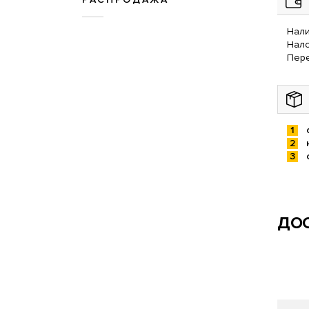
Нали
Нал
Пере
ДОС