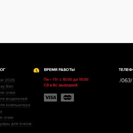
ОГ
ВРЕМЯ РАБОТЫ
ТЕЛЕФ
Пн – Пт: с 10:00 до 19:00
ки 2026
Сб и Вс: выходной
ay Ban
ие очки
ля водителей
для компьютера
ы
е очки
уары для очков