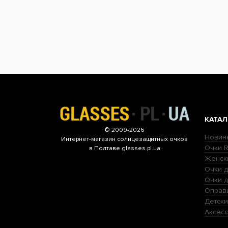
КАТАЛ
© 2009-2026
Новин
Интернет-магазин
солнцезащитных очков
Очки R
в Полтаве glasses.pl.ua
Женск
Очки д
Очки 
Оправ
Детски
Аксесс