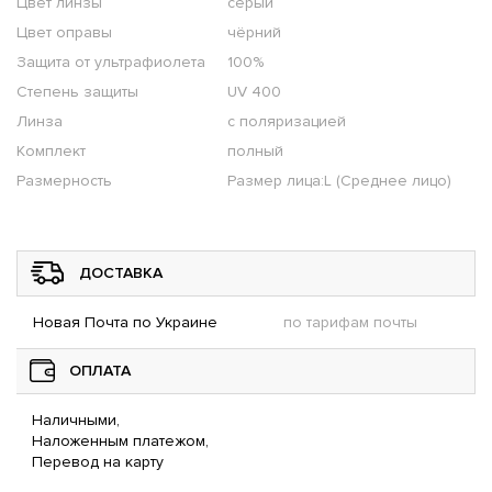
Цвет линзы
серый
Цвет оправы
чёрний
Защита от ультрафиолета
100%
Степень защиты
UV 400
Линза
с поляризацией
Комплект
полный
Размерность
Размер лица:L (Среднее лицо)
ДОСТАВКА
Новая Почта по Украине
по тарифам почты
ОПЛАТА
Наличными,
Наложенным платежом,
Перевод на карту