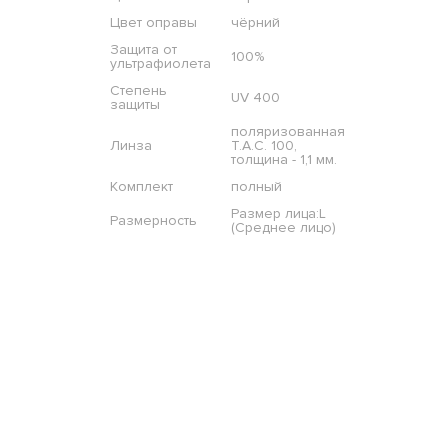
Цвет оправы
чёрний
Защита от
100%
ультрафиолета
Степень
UV 400
защиты
поляризованная
Линза
T.A.C. 100,
толщина - 1,1 мм.
Комплект
полный
Размер лица:L
Размерность
(Среднее лицо)