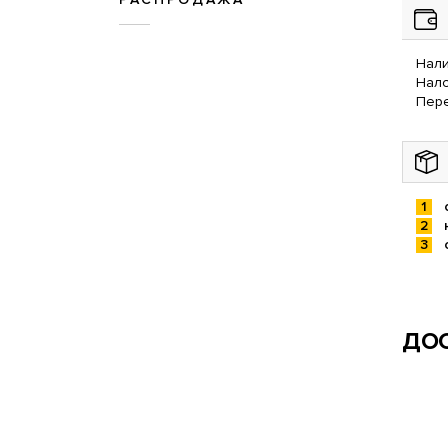
Нали
Нал
Пере
ДОС