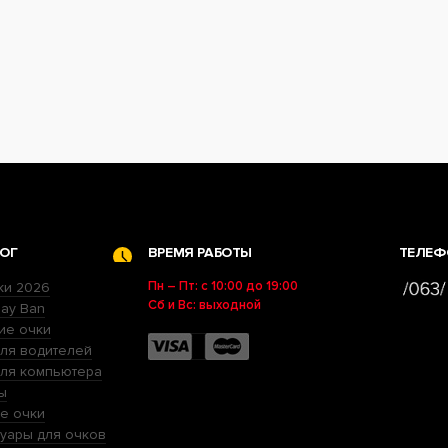
ОГ
ВРЕМЯ РАБОТЫ
ТЕЛЕФ
Пн – Пт: с 10:00 до 19:00
ки 2026
Сб и Вс: выходной
ay Ban
ие очки
ля водителей
для компьютера
ы
е очки
уары для очков