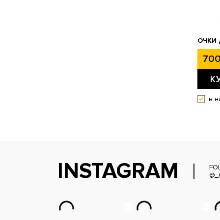
ОЧКИ 
700
К
в н
INSTAGRAM
FO
@_