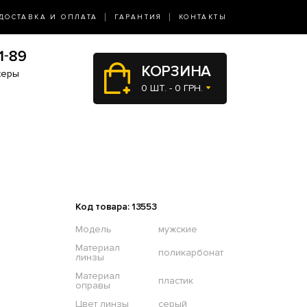
ДОСТАВКА И ОПЛАТА
ГАРАНТИЯ
КОНТАКТЫ
КОРЗИНА
жеры
0 ШТ. - 0 ГРН.
Код товара: 13553
Модель
мужские
Материал
поликарбонат
линзы
Материал
пластик
оправы
Цвет линзы
серый