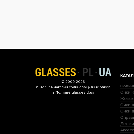
КАТАЛ
© 2009-2026
Новин
Интернет-магазин
солнцезащитных очков
Очки R
в Полтаве glasses.pl.ua
Женск
Очки д
Очки 
Оправ
Детски
Аксесс