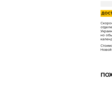
ДОС
Скорос
отделе
Украин
но обы
календ
Стоимо
Новой
ПО