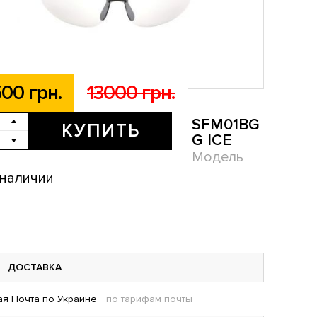
00 грн.
13000 грн.
SFM01BG
КУПИТЬ
G ICE
Модель
 наличии
ДОСТАВКА
я Почта по Украине
по тарифам почты