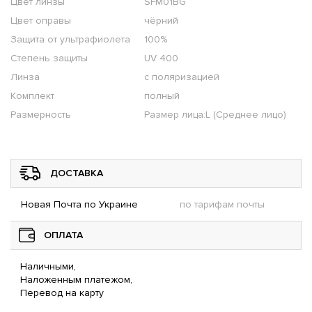
Цвет линзы
SFM01BG
Цвет оправы
чёрний
Защита от ультрафиолета
100%
Степень защиты
UV 400
Линза
с поляризацией
Комплект
полный
Размерность
Размер лица:L (Среднее лицо)
ДОСТАВКА
Новая Почта по Украине
по тарифам почты
ОПЛАТА
Наличными,
Наложенным платежом,
Перевод на карту