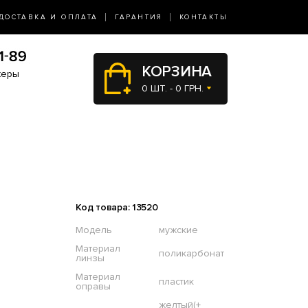
ДОСТАВКА И ОПЛАТА
ГАРАНТИЯ
КОНТАКТЫ
КОРЗИНА
жеры
0 ШТ. - 0 ГРН.
Код товара: 13520
Модель
мужские
Материал
поликарбонат
линзы
Материал
пластик
оправы
желтый(+