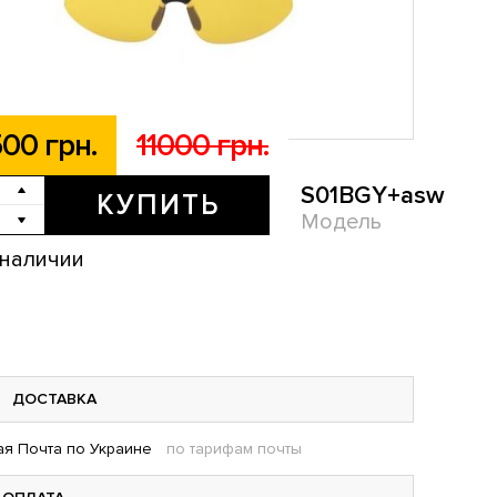
00 грн.
11000 грн.
S01BGY+asw
КУПИТЬ
Модель
 наличии
ДОСТАВКА
я Почта по Украине
по тарифам почты