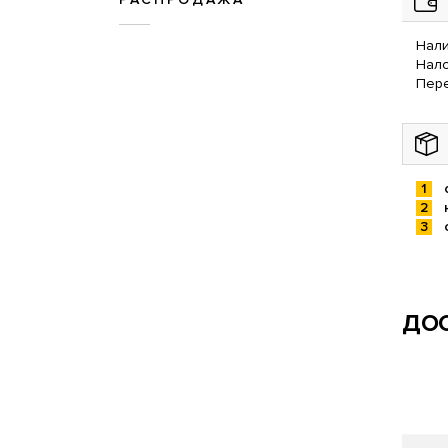
Нали
Нал
Пере
ДОС