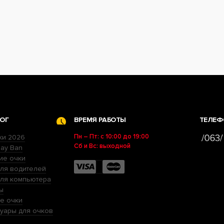
ОГ
ВРЕМЯ РАБОТЫ
ТЕЛЕФ
Пн – Пт: с 10:00 до 19:00
ки 2026
Сб и Вс: выходной
ay Ban
ие очки
ля водителей
для компьютера
ы
е очки
уары для очков