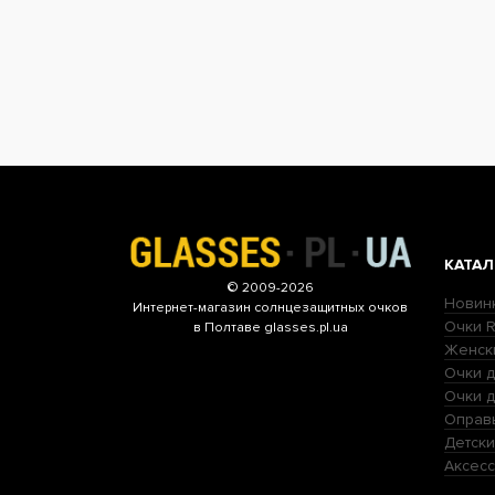
КАТАЛ
© 2009-2026
Новин
Интернет-магазин
солнцезащитных очков
Очки R
в Полтаве glasses.pl.ua
Женск
Очки д
Очки 
Оправ
Детски
Аксесс