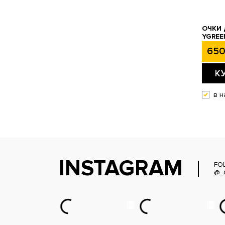
ОЧКИ
YGREE
650
К
в н
INSTAGRAM
FO
@_