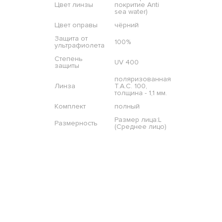
Цвет линзы
покритие Anti
sea water)
Цвет оправы
чёрний
Защита от
100%
ультрафиолета
Степень
UV 400
защиты
поляризованная
Линза
T.A.C. 100,
толщина - 1,1 мм.
Комплект
полный
Размер лица:L
Размерность
(Среднее лицо)