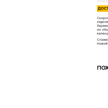
ДОС
Скорос
отделе
Украин
но обы
календ
Стоимо
Новой
ПО