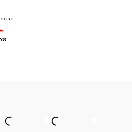
1BG YG
.
 YG