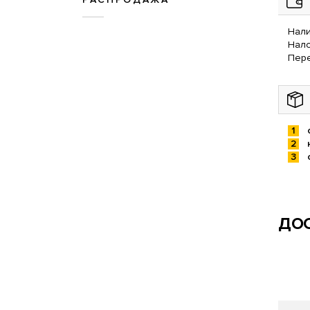
Нали
Нал
Пере
ДОС