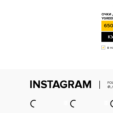
ОЧКИ
YGREE
650
К
в н
INSTAGRAM
FO
@_