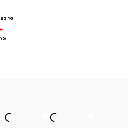
1BG YG
.
 YG