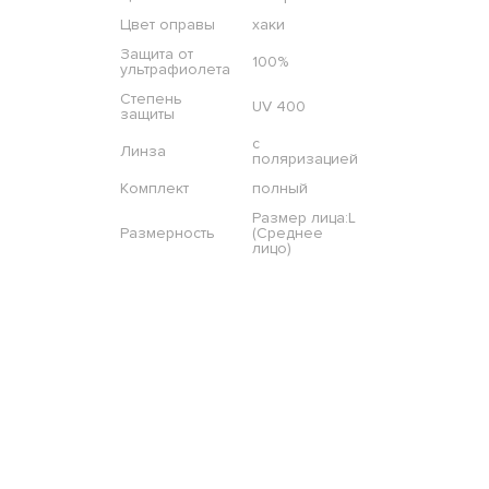
Цвет оправы
хаки
Защита от
100%
ультрафиолета
Степень
UV 400
защиты
с
Линза
поляризацией
Комплект
полный
Размер лица:L
Размерность
(Среднее
лицо)