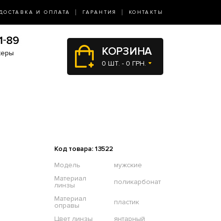
ДОСТАВКА И ОПЛАТА
ГАРАНТИЯ
КОНТАКТЫ
КОРЗИНА
жеры
0 ШТ. - 0 ГРН.
Код товара: 13522
Модель
мужские
Материал
поликарбонат
линзы
Материал
пластик
оправы
Цвет линзы
янтарный