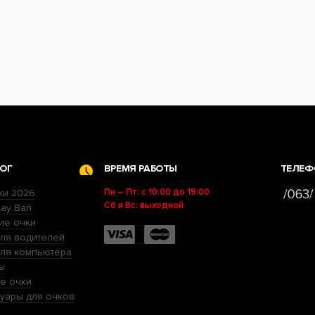
ОГ
ВРЕМЯ РАБОТЫ
ТЕЛЕФ
Пн – Пт: с 10:00 до 19:00
ки 2026
Сб и Вс: выходной
ay Ban
ие очки
ля водителей
для компьютера
ы
е очки
уары для очков