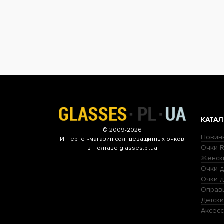
КАТАЛ
© 2009-2026
Новин
Интернет-магазин
солнцезащитных очков
Очки R
в Полтаве glasses.pl.ua
Женск
Очки д
Очки 
Оправ
Детски
Аксесс