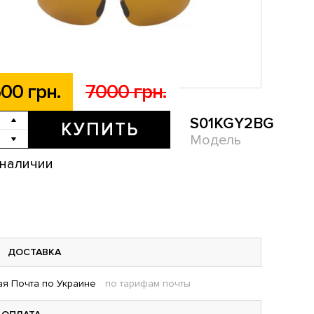
00 грн.
7000 грн.
S01KGY2BG
КУПИТЬ
Модель
 наличии
ДОСТАВКА
я Почта по Украине
по тарифам почты