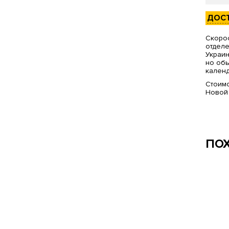
ДОС
Скорос
отделе
Украин
но обы
календ
Стоимо
Новой
ПО