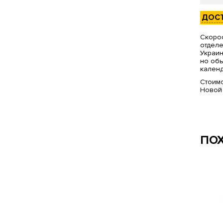
ДОС
Скорос
отделе
Украин
но обы
календ
Стоимо
Новой
ПО