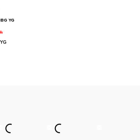
1BG YG
.
 YG