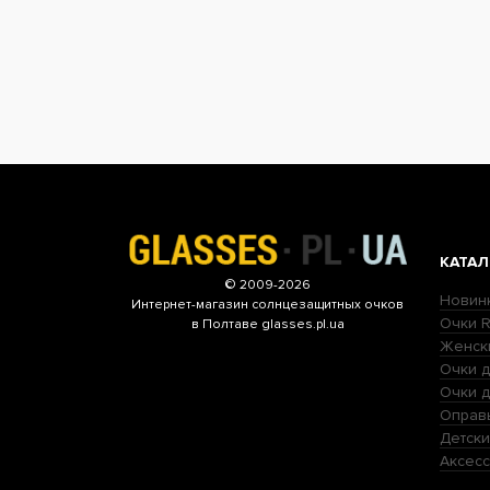
КАТАЛ
© 2009-2026
Новин
Интернет-магазин
солнцезащитных очков
Очки R
в Полтаве glasses.pl.ua
Женск
Очки д
Очки 
Оправ
Детски
Аксесс