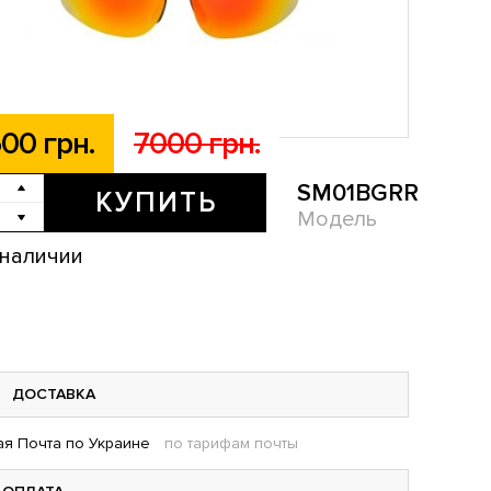
00 грн.
7000 грн.
SM01BGRR
КУПИТЬ
Модель
 наличии
ДОСТАВКА
я Почта по Украине
по тарифам почты