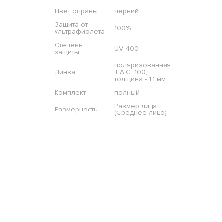
Цвет оправы
чёрний
Защита от
100%
ультрафиолета
Степень
UV 400
защиты
поляризованная
Линза
T.A.C. 100,
толщина - 1,1 мм.
Комплект
полный
Размер лица:L
Размерность
(Среднее лицо)