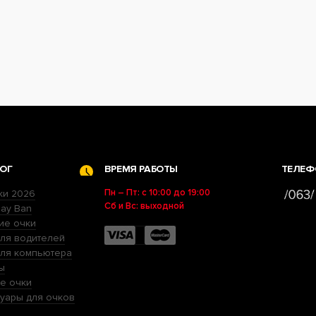
ОГ
ВРЕМЯ РАБОТЫ
ТЕЛЕФ
Пн – Пт: с 10:00 до 19:00
ки 2026
Сб и Вс: выходной
ay Ban
ие очки
ля водителей
для компьютера
ы
е очки
уары для очков