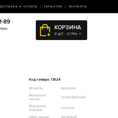
ДОСТАВКА И ОПЛАТА
ГАРАНТИЯ
КОНТАКТЫ
КОРЗИНА
жеры
0 ШТ. - 0 ГРН.
Код товара: 13524
Модель
мужские
Материал
поликарбонат
линзы
Материал
пластик
оправы
Цвет линзы
зелёный