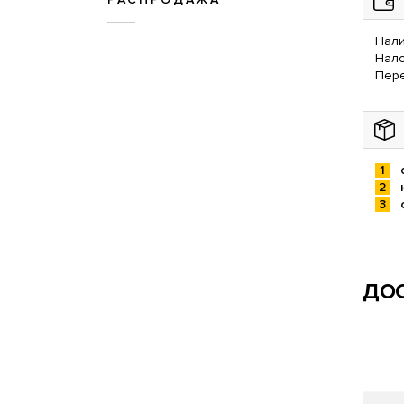
Нали
Нал
Пере
ДОС