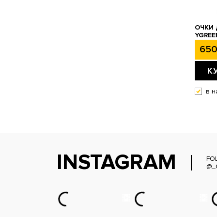
ОЧКИ
YGREE
650
К
в н
INSTAGRAM
FO
@_