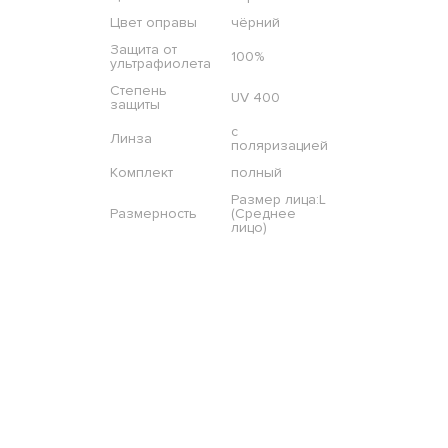
Цвет оправы
чёрний
Защита от
100%
ультрафиолета
Степень
UV 400
защиты
с
Линза
поляризацией
Комплект
полный
Размер лица:L
Размерность
(Среднее
лицо)