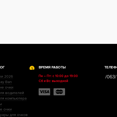
ОГ
ВРЕМЯ РАБОТЫ
ТЕЛЕФ
Пн – Пт: с 10:00 до 19:00
ки 2026
Сб и Вс: выходной
ay Ban
ие очки
ля водителей
для компьютера
ы
е очки
уары для очков