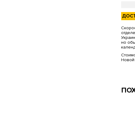
ДОС
Скорос
отделе
Украин
но обы
календ
Стоимо
Новой
ПО