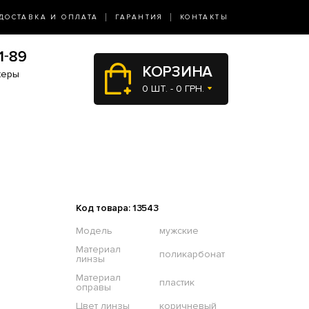
ДОСТАВКА И ОПЛАТА
ГАРАНТИЯ
КОНТАКТЫ
КОРЗИНА
жеры
0 ШТ. - 0 ГРН.
Код товара: 13543
Модель
мужские
Материал
поликарбонат
линзы
Материал
пластик
оправы
Цвет линзы
коричневый