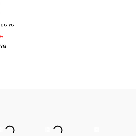
1BG YG
.
 YG