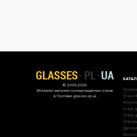
КАТАЛ
© 2009-2026
Новин
Интернет-магазин
солнцезащитных очков
Очки R
в Полтаве glasses.pl.ua
Женск
Очки д
Очки 
Оправ
Детски
Аксесс