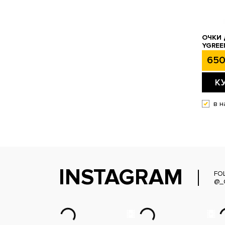
ОЧКИ
YGREE
650
К
в н
INSTAGRAM
FO
@_