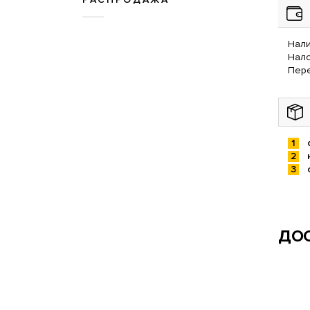
Нали
Нал
Пере
ДОС