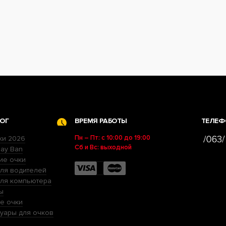
ОГ
ВРЕМЯ РАБОТЫ
ТЕЛЕФ
Пн – Пт: с 10:00 до 19:00
ки 2026
Сб и Вс: выходной
ay Ban
ие очки
ля водителей
для компьютера
ы
е очки
уары для очков