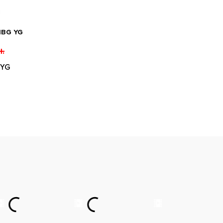
1BG YG
.
 YG