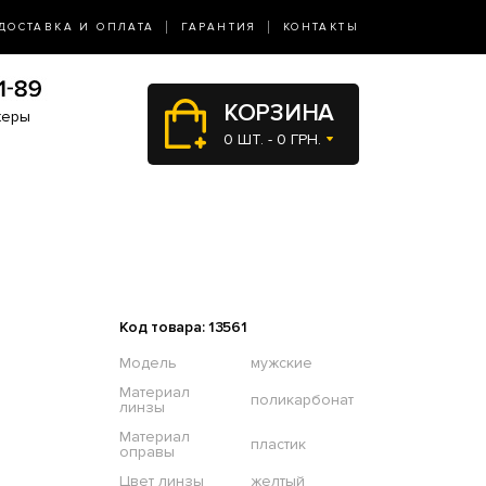
ДОСТАВКА И ОПЛАТА
ГАРАНТИЯ
КОНТАКТЫ
КОРЗИНА
жеры
0 ШТ. - 0 ГРН.
Код товара: 13561
Модель
мужские
Материал
поликарбонат
линзы
Материал
пластик
оправы
Цвет линзы
желтый