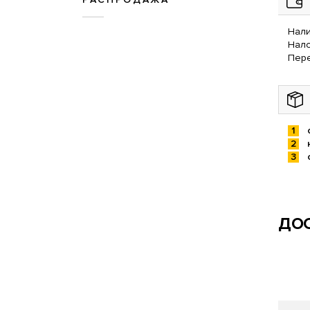
Нали
Нал
Пере
ДОС