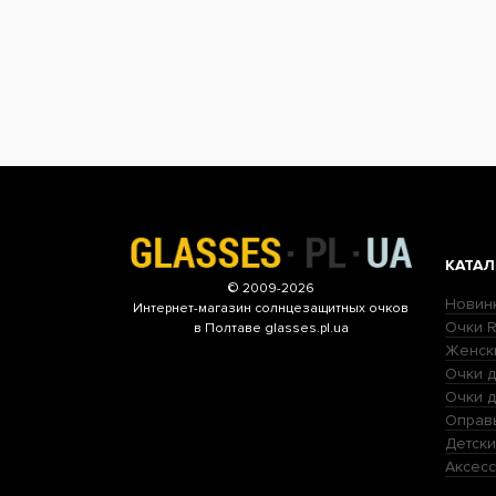
КАТАЛ
© 2009-2026
Новин
Интернет-магазин
солнцезащитных очков
Очки R
в Полтаве glasses.pl.ua
Женск
Очки д
Очки 
Оправ
Детски
Аксесс