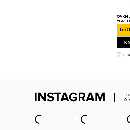
ОЧКИ
YGREE
650
К
в н
INSTAGRAM
FO
@_