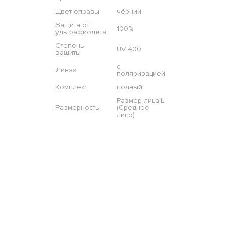
Цвет оправы
чёрний
Защита от
100%
ультрафиолета
Степень
UV 400
защиты
с
Линза
поляризацией
Комплект
полный
Размер лица:L
Размерность
(Среднее
лицо)