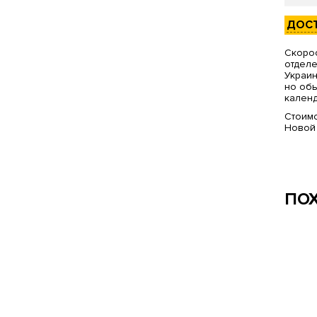
ДОС
Скорос
отделе
Украин
но обы
календ
Стоимо
Новой
ПО