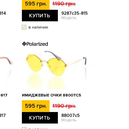
595 грн.
1190 грн.
814
9287c35-815
КУПИТЬ
Модель
в наличии
817
ИМИДЖЕВЫЕ ОЧКИ 88007C5
595 грн.
1190 грн.
817
88007c5
КУПИТЬ
Модель