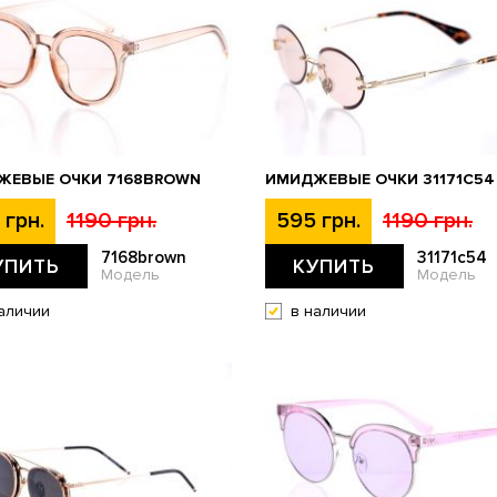
ЖЕВЫЕ ОЧКИ 7168BROWN
ИМИДЖЕВЫЕ ОЧКИ 31171C54
 грн.
1190 грн.
595 грн.
1190 грн.
7168brown
31171c54
УПИТЬ
КУПИТЬ
Модель
Модель
аличии
в наличии