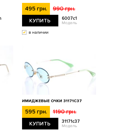
495 грн.
990 грн.
n
6007c1
КУПИТЬ
Модель
в наличии
ИМИДЖЕВЫЕ ОЧКИ 31171C37
595 грн.
1190 грн.
31171c37
КУПИТЬ
Модель