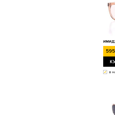
ИМИД
595
К
в н