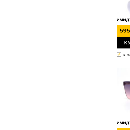
ИМИД
595
К
в н
ИМИДЖ