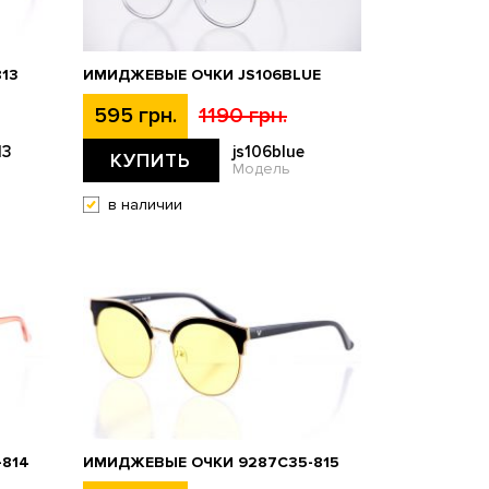
13
ИМИДЖЕВЫЕ ОЧКИ JS106BLUE
595 грн.
1190 грн.
13
js106blue
КУПИТЬ
Модель
в наличии
814
ИМИДЖЕВЫЕ ОЧКИ 9287C35-815