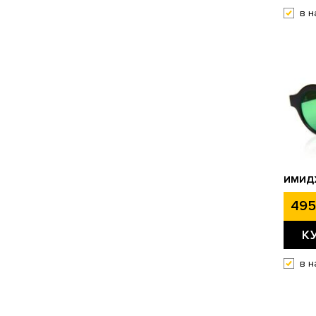
в н
ИМИД
495
К
в н