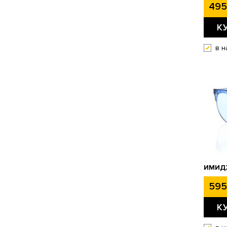
495
К
в н
ИМИДЖ
595
К