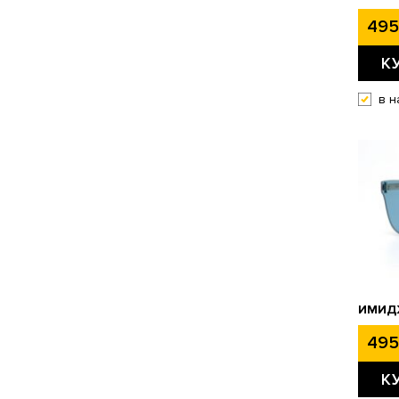
495
К
в н
ИМИД
495
К