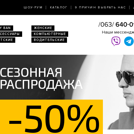
ШОУ-РУМ
КАТАЛОГ
9 ПРИЧИН ВЫБРАТЬ НАС
Y BAN
ЖЕНСКИЕ
Наши мессенд
КСЕССУАРЫ
КОМПЬЮТЕРНЫЕ
ЕТСКИЕ
ВОДИТЕЛЬСКИЕ
СЕЗОННАЯ
РАСПРОДАЖА
-50%