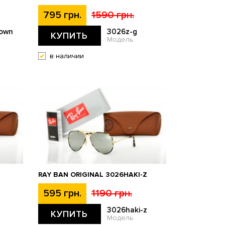
795 грн.
1590 грн.
own
3026z-g
КУПИТЬ
Модель
в наличии
RAY BAN ORIGINAL 3026HAKI-Z
595 грн.
1190 грн.
3026haki-z
КУПИТЬ
Модель