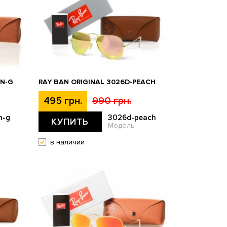
WN-G
RAY BAN ORIGINAL 3026D-PEACH
495 грн.
990 грн.
n-g
3026d-peach
КУПИТЬ
Модель
в наличии