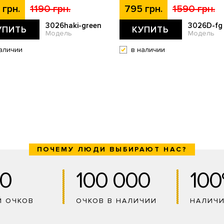
 грн.
1190 грн.
795 грн.
1590 грн.
3026haki-green
3026D-fg
УПИТЬ
КУПИТЬ
Модель
Модель
аличии
в наличии
ПОЧЕМУ ЛЮДИ ВЫБИРАЮТ НАС?
0
100 000
10
Й ОЧКОВ
ОЧКОВ В НАЛИЧИИ
НАЛИЧ