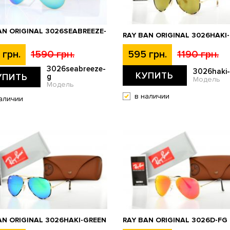
AN ORIGINAL 3026SEABREEZE-
RAY BAN ORIGINAL 3026HAKI
 грн.
1590 грн.
595 грн.
1190 грн.
3026seabreeze-
3026haki
КУПИТЬ
УПИТЬ
g
Модель
Модель
в наличии
аличии
AN ORIGINAL 3026HAKI-GREEN
RAY BAN ORIGINAL 3026D-FG