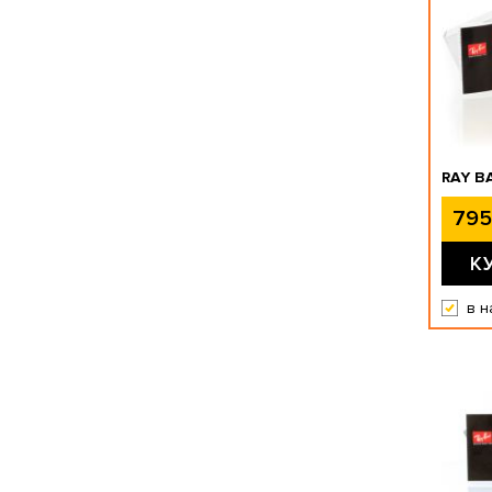
RAY B
795
К
в н