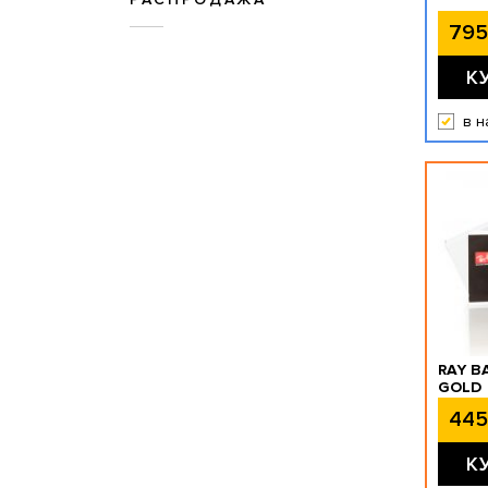
795
К
в н
RAY B
GOLD
445
К