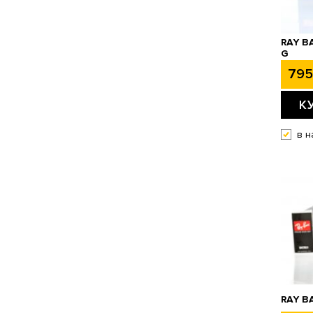
RAY B
G
795
К
в н
RAY B