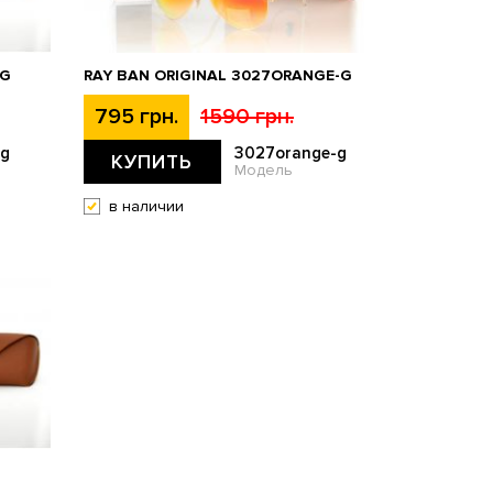
-G
RAY BAN ORIGINAL 3027ORANGE-G
795 грн.
1590 грн.
-g
3027orange-g
КУПИТЬ
Модель
в наличии