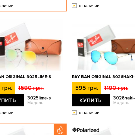
аличии
в наличии
AN ORIGINAL 3025LIME-S
RAY BAN ORIGINAL 3026HAKI
 грн.
1590 грн.
595 грн.
1190 грн.
3025lime-s
3026haki-
УПИТЬ
КУПИТЬ
Модель
Модель
аличии
в наличии