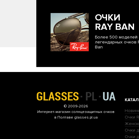
ОЧКИ
RAY BAN
Более 500 моделей
легендарных очков 
Ban
КАТАЛ
© 2009-2026
Новин
Интернет-магазин
солнцезащитных очков
Очки R
в Полтаве glasses.pl.ua
Женск
Очки д
Очки 