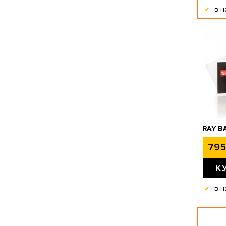
в н
RAY B
795
К
в н