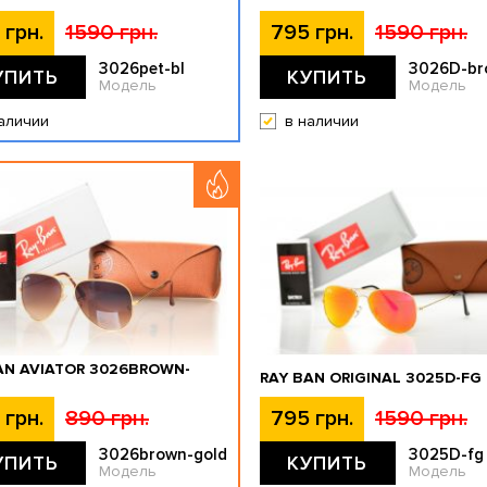
 грн.
1590 грн.
795 грн.
1590 грн.
3026pet-bl
3026D-br
УПИТЬ
КУПИТЬ
Модель
Модель
аличии
в наличии
AN AVIATOR 3026BROWN-
RAY BAN ORIGINAL 3025D-FG
 грн.
890 грн.
795 грн.
1590 грн.
3026brown-gold
3025D-fg
УПИТЬ
КУПИТЬ
Модель
Модель