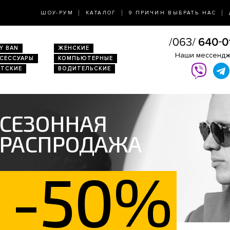
ШОУ-РУМ
КАТАЛОГ
9 ПРИЧИН ВЫБРАТЬ НАС
Y BAN
ЖЕНСКИЕ
Наши мессенд
КСЕССУАРЫ
КОМПЬЮТЕРНЫЕ
ЕТСКИЕ
ВОДИТЕЛЬСКИЕ
СЕЗОННАЯ
РАСПРОДАЖА
-50%