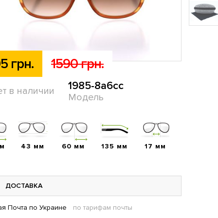
5 грн.
1590 грн.
1985-8a6cc
ет в наличии
Модель
мм
43 мм
60 мм
135 мм
17 мм
ДОСТАВКА
я Почта по Украине
по тарифам почты