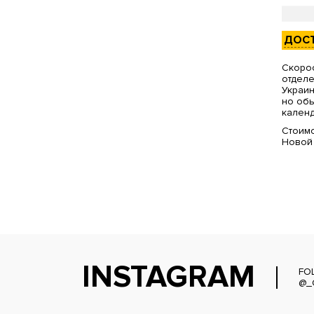
ДОС
Скорос
отделе
Украин
но обы
календ
Стоимо
Новой
INSTAGRAM
FO
@_