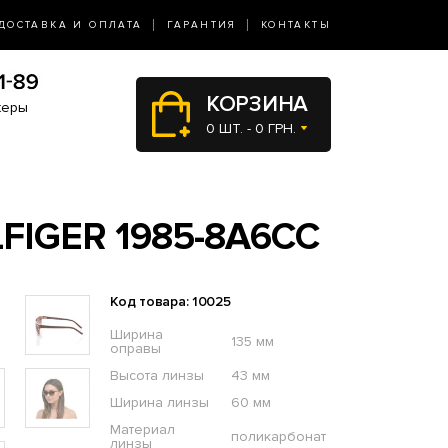
ДОСТАВКА И ОПЛАТА
ГАРАНТИЯ
КОНТАКТЫ
КОРЗИНА
жеры
0 ШТ. - 0 ГРН.
IGER 1985-8A6CC
Код товара: 10025
Ширина
135 мм
оправы
Высота линзы
43 мм
Ширина линзы
60 мм
Материал
поликарбонат
линзы