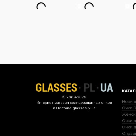
КАТАЛ
© 2009-2026
Новин
Интернет-магазин
солнцезащитных очков
Очки R
в Полтаве glasses.pl.ua
Женск
Очки д
Очки 
Оправ