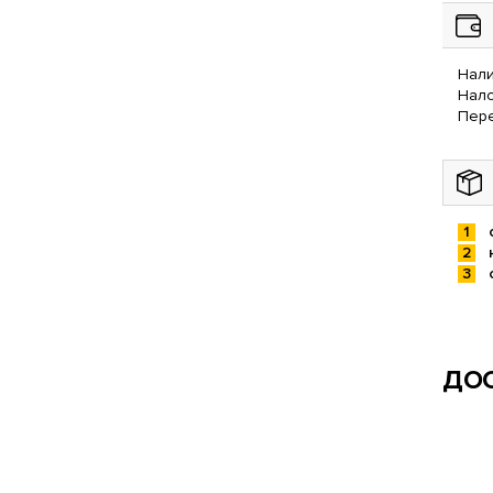
Нали
Нал
Пере
ДОС