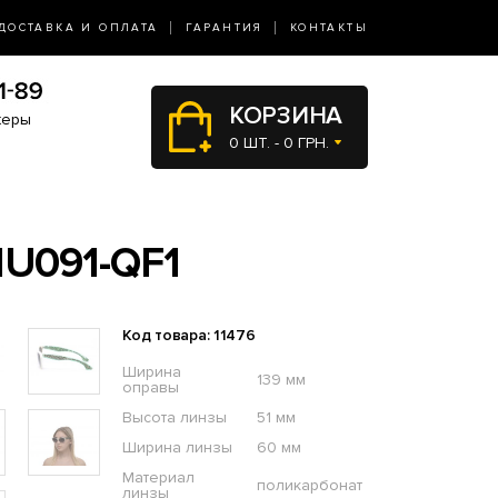
ДОСТАВКА И ОПЛАТА
ГАРАНТИЯ
КОНТАКТЫ
КОРЗИНА
жеры
0 ШТ. - 0 ГРН.
U091-QF1
Код товара: 11476
Ширина
139 мм
оправы
Высота линзы
51 мм
Ширина линзы
60 мм
Материал
поликарбонат
линзы