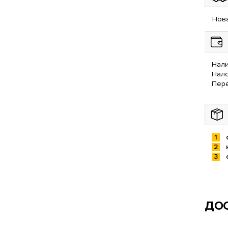
Нова
Нали
Нал
Пере
ДОС