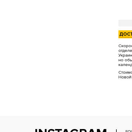
ДОС
Скорос
отделе
Украин
но обы
календ
Стоимо
Новой
FO