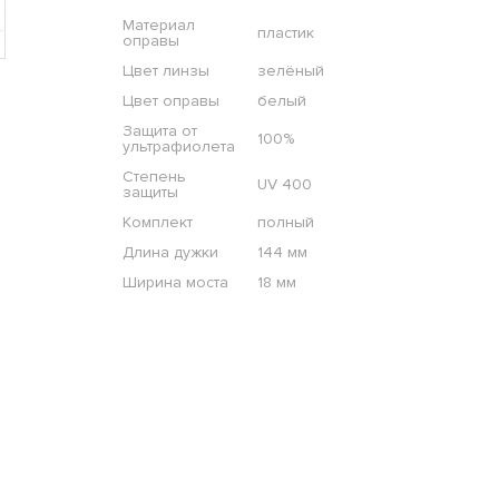
Материал
пластик
оправы
Цвет линзы
зелёный
Цвет оправы
белый
Защита от
100%
ультрафиолета
Степень
UV 400
защиты
Комплект
полный
Длина дужки
144 мм
Ширина моста
18 мм