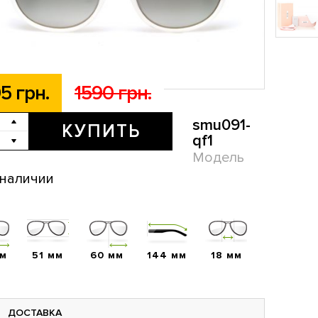
5 грн.
1590 грн.
smu091-
КУПИТЬ
qf1
Модель
 наличии
мм
51 мм
60 мм
144 мм
18 мм
ДОСТАВКА