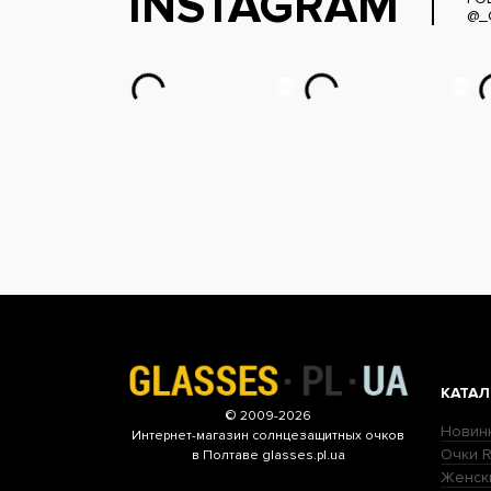
INSTAGRAM
@_
КАТАЛ
© 2009-2026
Новин
Интернет-магазин
солнцезащитных очков
Очки R
в Полтаве glasses.pl.ua
Женск