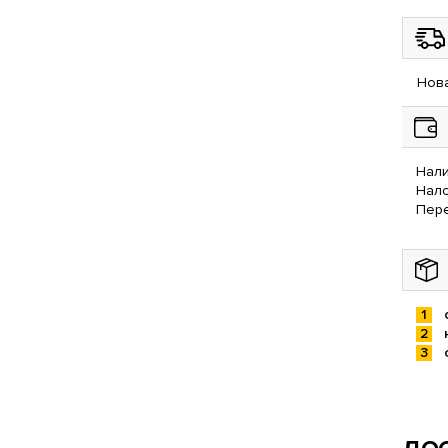
Нова
Нали
Нал
Пере