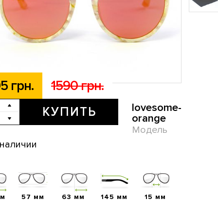
5 грн.
1590 грн.
lovesome-
КУПИТЬ
orange
Модель
 наличии
мм
57 мм
63 мм
145 мм
15 мм