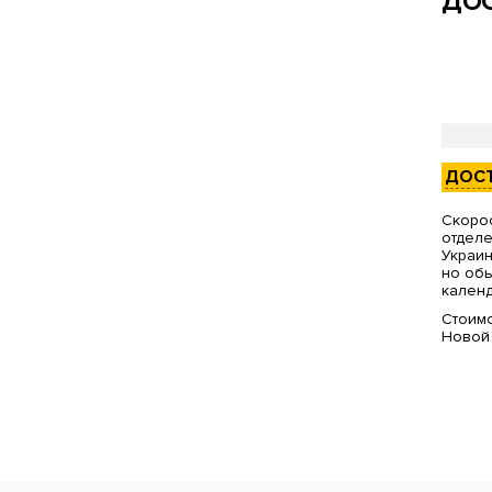
ДОС
ДОС
Скорос
отделе
Украин
но обы
календ
Стоимо
Новой