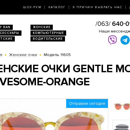
ШОУ-РУМ
КАТАЛОГ
9 ПРИЧИН ВЫБРАТЬ НАС
Y BAN
ЖЕНСКИЕ
Наши мессенд
КСЕССУАРЫ
КОМПЬЮТЕРНЫЕ
ЕТСКИЕ
ВОДИТЕЛЬСКИЕ
ая
Женские очки
Модель 11605
НСКИЕ ОЧКИ GENTLE M
OVESOME-ORANGE
Отправим сегодня