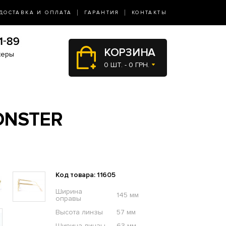
ДОСТАВКА И ОПЛАТА
ГАРАНТИЯ
КОНТАКТЫ
КОРЗИНА
жеры
0 ШТ. - 0 ГРН.
ONSTER
Код товара: 11605
Ширина
145 мм
оправы
Высота линзы
57 мм
Ширина линзы
63 мм