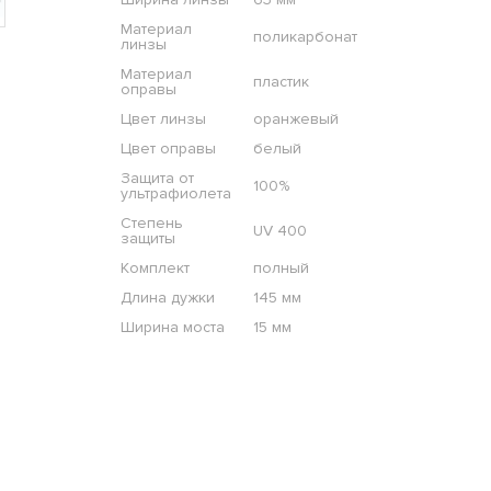
Материал
поликарбонат
линзы
Материал
пластик
оправы
Цвет линзы
оранжевый
Цвет оправы
белый
Защита от
100%
ультрафиолета
Степень
UV 400
защиты
Комплект
полный
Длина дужки
145 мм
Ширина моста
15 мм