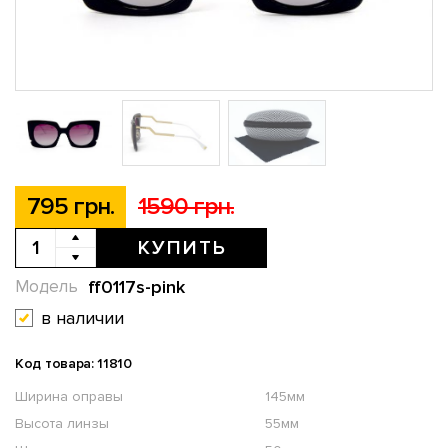
795 грн.
1590 грн.
КУПИТЬ
ff0117s-pink
Модель
в наличии
Код товара: 11810
Ширина оправы
145мм
Высота линзы
55мм