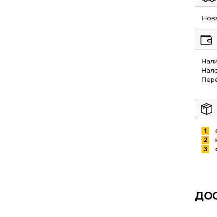
Нова
Нали
Нал
Пере
ДОС