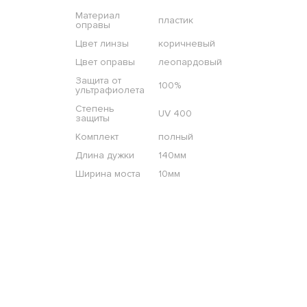
Материал
пластик
оправы
Цвет линзы
коричневый
Цвет оправы
леопардовый
Защита от
100%
ультрафиолета
Степень
UV 400
защиты
Комплект
полный
Длина дужки
140мм
Ширина моста
10мм