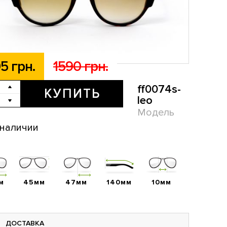
5 грн.
1590 грн.
ff0074s-
КУПИТЬ
leo
Модель
 наличии
м
45мм
47мм
140мм
10мм
ДОСТАВКА