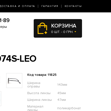
ДОСТАВКА И ОПЛАТА
ГАРАНТИЯ
КОНТАКТЫ
КОРЗИНА
жеры
0 ШТ. - 0 ГРН.
74S-LEO
Код товара: 11825
Ширина
143мм
оправы
Высота линзы
45мм
Ширина линзы
47мм
Материал
поликарбонат
линзы