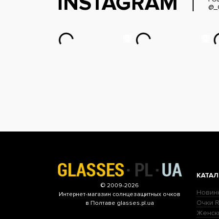
INSTAGRAM
@_
КАТАЛ
© 2009-2026
Новин
Интернет-магазин
солнцезащитных очков
Очки R
в Полтаве glasses.pl.ua
Женск