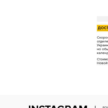
ДОС
Скорос
отделе
Украин
но обы
календ
Стоимо
Новой
FO