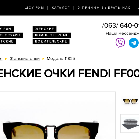
ШОУ-РУМ
КАТАЛОГ
9 ПРИЧИН ВЫБРАТЬ НАС
Y BAN
ЖЕНСКИЕ
Наши мессенд
КСЕССУАРЫ
КОМПЬЮТЕРНЫЕ
ЕТСКИЕ
ВОДИТЕЛЬСКИЕ
ая
Женские очки
Модель 11825
НСКИЕ ОЧКИ FENDI FF00