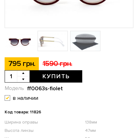
795 грн.
1590 грн.
КУПИТЬ
ff0063s-fiolet
Модель
в наличии
Код товара: 11826
Ширина оправы
138мм
Высота линзы
47мм