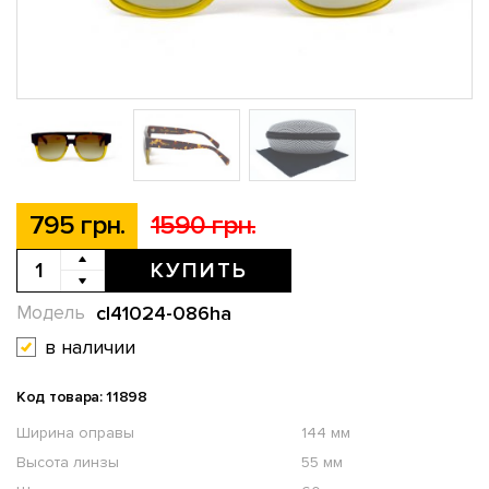
795 грн.
1590 грн.
КУПИТЬ
cl41024-086ha
Модель
в наличии
Код товара: 11898
Ширина оправы
144 мм
Высота линзы
55 мм