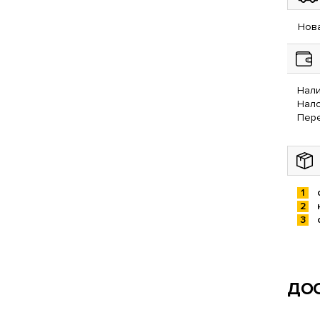
Нова
Нали
Нал
Пере
ДОС