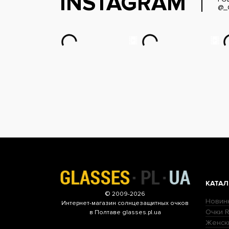
INSTAGRAM
@_
КАТАЛ
© 2009-2026
Новин
Интернет-магазин
солнцезащитных очков
Очки R
в Полтаве glasses.pl.ua
Женск