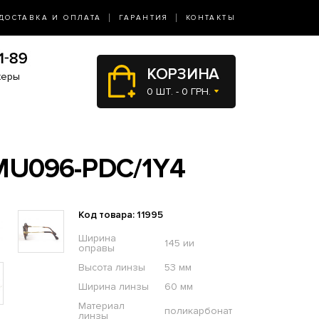
ДОСТАВКА И ОПЛАТА
ГАРАНТИЯ
КОНТАКТЫ
КОРЗИНА
жеры
0 ШТ. - 0 ГРН.
MU096-PDC/1Y4
Код товара: 11995
Ширина
145 ии
оправы
Высота линзы
53 мм
Ширина линзы
60 мм
Материал
поликарбонат
линзы