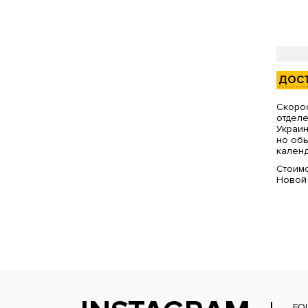
ДОС
Скорос
отделе
Украин
но обы
календ
Стоимо
Новой
FO