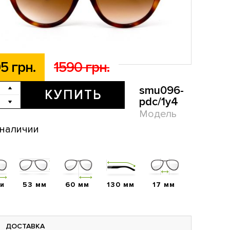
5 грн.
1590 грн.
smu096-
КУПИТЬ
pdc/1y4
Модель
 наличии
ии
53 мм
60 мм
130 мм
17 мм
ДОСТАВКА