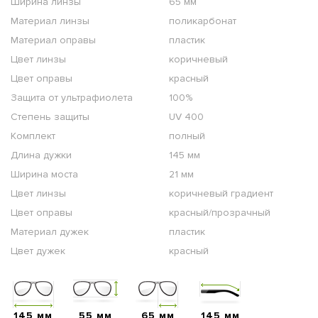
Ширина линзы
65 мм
Материал линзы
поликарбонат
Материал оправы
пластик
Цвет линзы
коричневый
Цвет оправы
красный
Защита от ультрафиолета
100%
Степень защиты
UV 400
Комплект
полный
Длина дужки
145 мм
Ширина моста
21 мм
Цвет линзы
коричневый градиент
Цвет оправы
красный/прозрачный
Материал дужек
пластик
Цвет дужек
красный
145 мм
55 мм
65 мм
145 мм