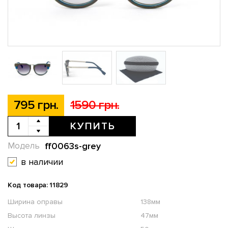
795 грн.
1590 грн.
КУПИТЬ
ff0063s-grey
Модель
в наличии
Код товара: 11829
Ширина оправы
138мм
Высота линзы
47мм