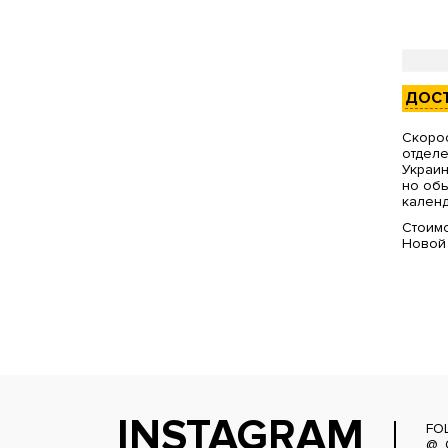
ДОС
Скорос
отделе
Украин
но обы
календ
Стоимо
Новой
INSTAGRAM
FO
@_