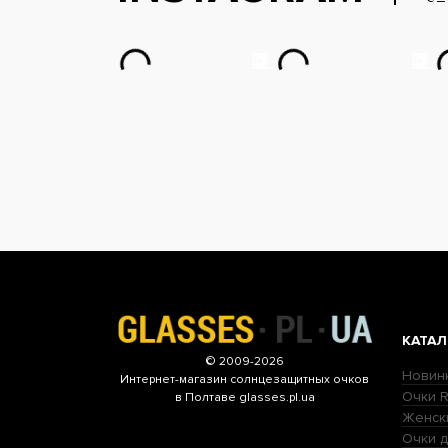
КАТАЛ
© 2009-2026
Новин
Интернет-магазин
солнцезащитных очков
Очки R
в Полтаве glasses.pl.ua
Женск
Очки д