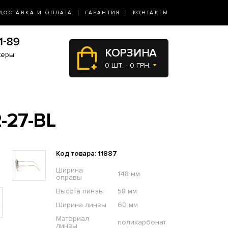
ДОСТАВКА И ОПЛАТА
ГАРАНТИЯ
КОНТАКТЫ
КОРЗИНА
жеры
0 ШТ. - 0 ГРН.
-27-BL
Код товара: 11887
Ширина
148 мм
оправы
Высота линзы
58 мм
Ширина линзы
60 мм
Материал
поликарбонат
линзы