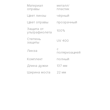
Материал
металл/
оправы
пластик
Цвет линзы
чёрный
Цвет оправы
прозрачный
Защита от
100%
ультрафиолета
Степень
UV 400
защиты
с
Линза
поляризацией
Комплект
полный
Длина дужки
137 мм
Ширина моста
22 мм