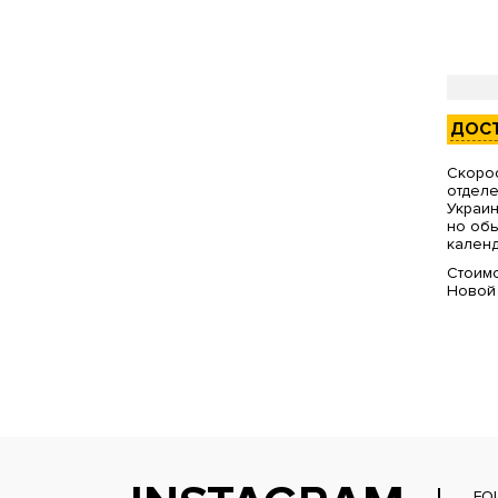
ДОС
Скорос
отделе
Украин
но обы
календ
Стоимо
Новой
FO