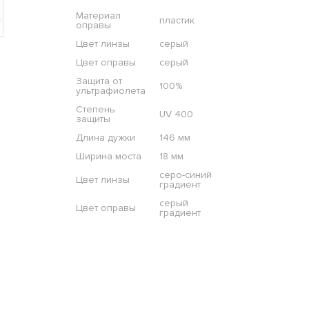
Материал
пластик
оправы
Цвет линзы
серый
Цвет оправы
серый
Защита от
100%
ультрафиолета
Степень
UV 400
защиты
Длина дужки
146 мм
Ширина моста
18 мм
серо-синий
Цвет линзы
градиент
серый
Цвет оправы
градиент