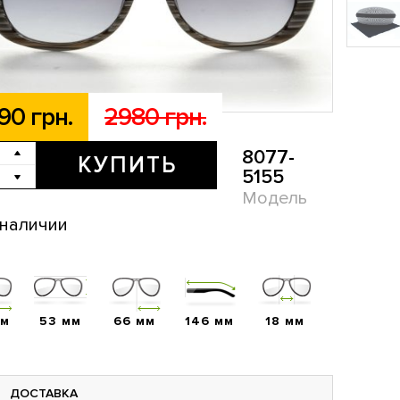
90 грн.
2980 грн.
8077-
КУПИТЬ
5155
Модель
 наличии
мм
53 мм
66 мм
146 мм
18 мм
ДОСТАВКА