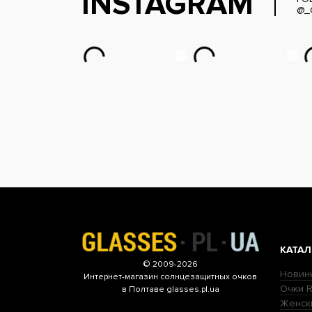
INSTAGRAM
@_
КАТАЛ
© 2009-2026
Новин
Интернет-магазин
солнцезащитных очков
Очки R
в Полтаве glasses.pl.ua
Женск