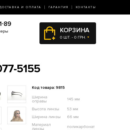
ДОСТАВКА И ОПЛАТА
ГАРАНТИЯ
КОНТАКТЫ
КОРЗИНА
жеры
0 ШТ. - 0 ГРН.
77-5155
Код товара: 9815
Ширина
145 мм
оправы
Высота линзы
53 мм
Ширина линзы
66 мм
Материал
поликарбонат
линзы