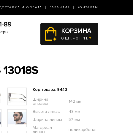
ДОСТАВКА И ОПЛАТА
ГАРАНТИЯ
КОНТАКТЫ
КОРЗИНА
жеры
0 ШТ. - 0 ГРН.
13018S
Код товара: 9443
Ширина
142 мм
оправы
Высота линзы
48 мм
Ширина линзы
57 мм
Материал
поликарбонат
линзы