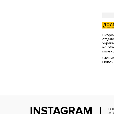
ДОС
Скорос
отделе
Украин
но обы
календ
Стоимо
Новой
INSTAGRAM
FO
@_