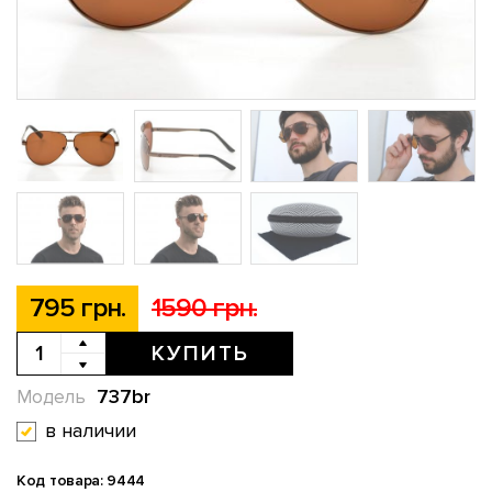
795 грн.
1590 грн.
КУПИТЬ
737br
Модель
в наличии
Код товара: 9444