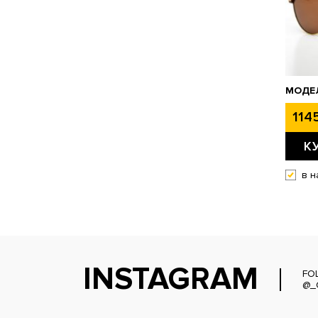
МОДЕЛ
1145
К
в н
INSTAGRAM
FO
@_