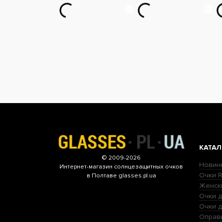
КАТАЛ
© 2009-2026
Новин
Интернет-магазин
солнцезащитных очков
Очки R
в Полтаве glasses.pl.ua
Женск
Очки д
Очки 
Оправ