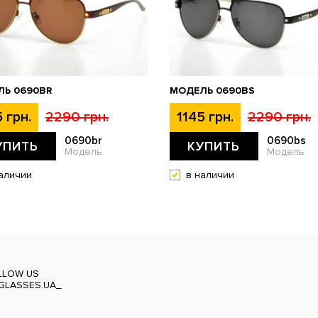
Ь 0690BR
МОДЕЛЬ 0690BS
 грн.
2290 грн.
1145 грн.
2290 грн.
0690br
0690bs
УПИТЬ
КУПИТЬ
Модель
Модель
аличии
в наличии
LLOW US
GLASSES.UA_