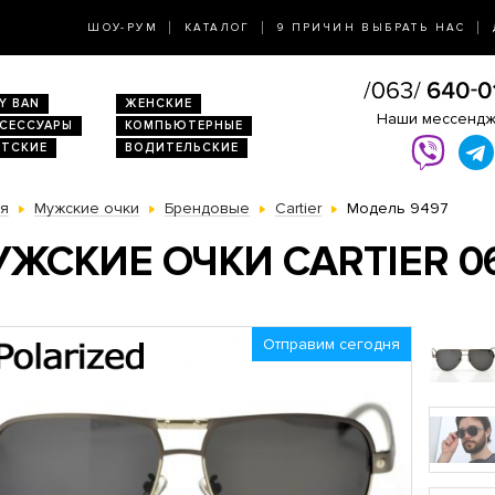
ШОУ-РУМ
КАТАЛОГ
9 ПРИЧИН ВЫБРАТЬ НАС
Y BAN
ЖЕНСКИЕ
Наши мессенд
КСЕССУАРЫ
КОМПЬЮТЕРНЫЕ
ЕТСКИЕ
ВОДИТЕЛЬСКИЕ
ая
Мужские очки
Брендовые
Cartier
Модель 9497
ЖСКИЕ ОЧКИ CARTIER 0
Отправим сегодня