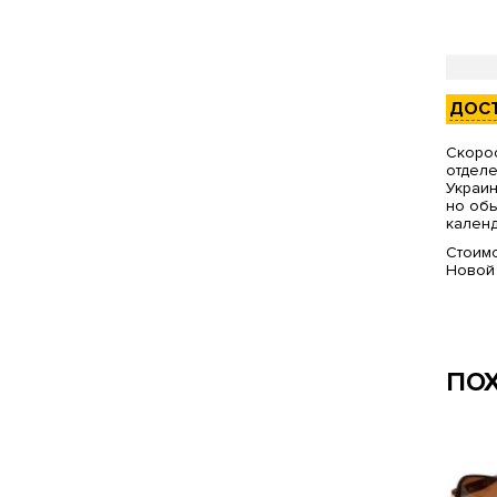
ДОС
Скорос
отделе
Украин
но обы
календ
Стоимо
Новой
ПО