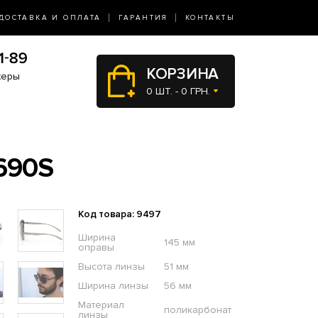
ДОСТАВКА И ОПЛАТА
ГАРАНТИЯ
КОНТАКТЫ
КОРЗИНА
жеры
0 ШТ. - 0 ГРН.
690S
Код товара: 9497
Ширина
145 мм
оправы
Высота линзы
51 мм
Ширина линзы
56 мм
Материал
поликарбонат
линзы