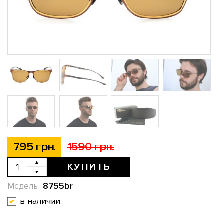
795 грн.
1590 грн.
КУПИТЬ
8755br
Модель
в наличии