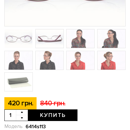
420 грн.
840 грн.
КУПИТЬ
6414s113
Модель