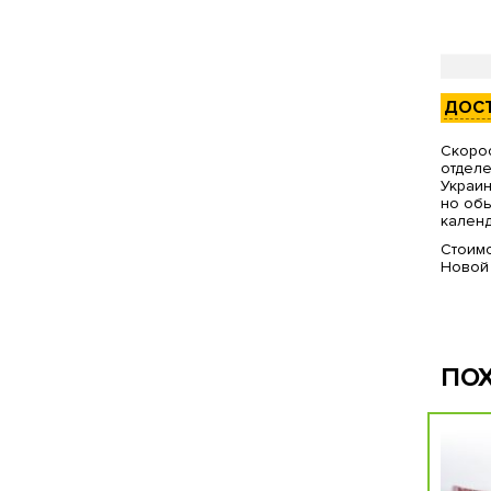
ДОС
Скорос
отделе
Украин
но обы
календ
Стоимо
Новой
ПО