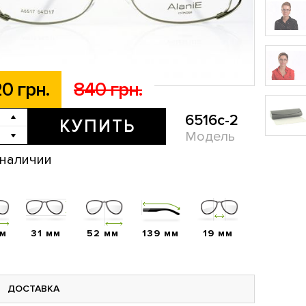
0 грн.
840 грн.
6516c-2
КУПИТЬ
Модель
 наличии
мм
31 мм
52 мм
139 мм
19 мм
ДОСТАВКА