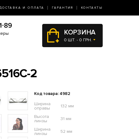
ДОСТАВКА И ОПЛАТА
ГАРАНТИЯ
КОНТАКТЫ
КОРЗИНА
жеры
0 ШТ. - 0 ГРН.
516C-2
Код товара: 4982
Ширина
132 мм
оправы
Высота
31 мм
линзы
Ширина
52 мм
линзы