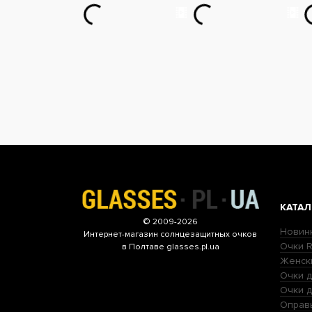
КАТАЛ
© 2009-2026
Новин
Интернет-магазин
солнцезащитных очков
Очки R
в Полтаве glasses.pl.ua
Женск
Очки д
Очки 
Оправ