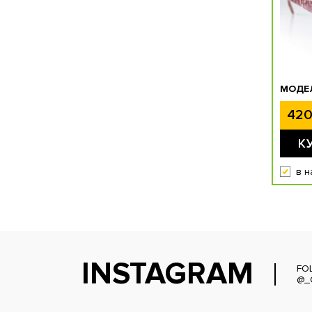
МОДЕЛ
420
К
в н
INSTAGRAM
FO
@_