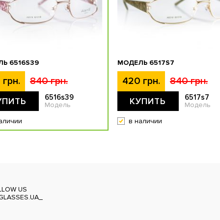
Ь 6516S39
МОДЕЛЬ 6517S7
 грн.
840 грн.
420 грн.
840 грн.
6516s39
6517s7
УПИТЬ
КУПИТЬ
Модель
Модель
аличии
в наличии
LLOW US
GLASSES.UA_