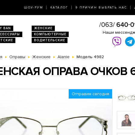
ШОУ-РУМ
КАТАЛОГ
9 ПРИЧИН ВЫБРАТЬ НАС
Y BAN
ЖЕНСКИЕ
Наши мессенд
КСЕССУАРЫ
КОМПЬЮТЕРНЫЕ
ЕТСКИЕ
ВОДИТЕЛЬСКИЕ
ая
Оправы
Женские
Alanie
Модель 4982
НСКАЯ ОПРАВА ОЧКОВ 6
Отправим сегодня