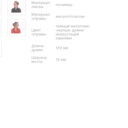
Материал
полимер
линзы
Материал
металл/пластик
оправы
темный металлик/
Цвет
черные дужки/
оправы
инкрустация
камнями
Длина
139 мм
дужки
Ширина
19 мм
моста