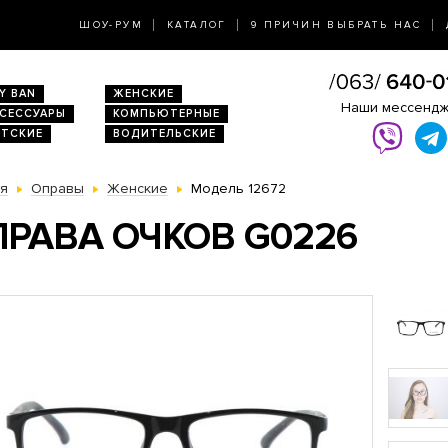
ШОУ-РУМ
КАТАЛОГ
9 ПРИЧИН ВЫБРАТЬ НАС
Y BAN
ЖЕНСКИЕ
Наши мессенд
КСЕССУАРЫ
КОМПЬЮТЕРНЫЕ
ЕТСКИЕ
ВОДИТЕЛЬСКИЕ
ая
Оправы
Женские
Модель 12672
РАВА ОЧКОВ G0226