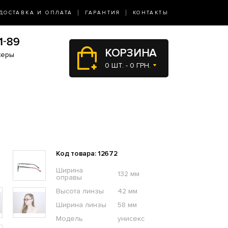
ДОСТАВКА И ОПЛАТА
ГАРАНТИЯ
КОНТАКТЫ
КОРЗИНА
жеры
0 ШТ. - 0 ГРН.
Код товара: 12672
Ширина
132 мм
оправы
Высота линзы
42 мм
Ширина линзы
58 мм
Модель
унисекс