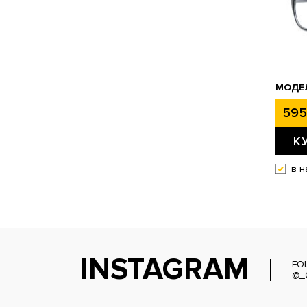
МОДЕЛ
595
К
в н
INSTAGRAM
FO
@_