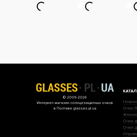
КАТАЛ
© 2009-2026
Новин
Интернет-магазин
солнцезащитных очков
Очки R
в Полтаве glasses.pl.ua
Женск
Очки д
Очки 
Оправ