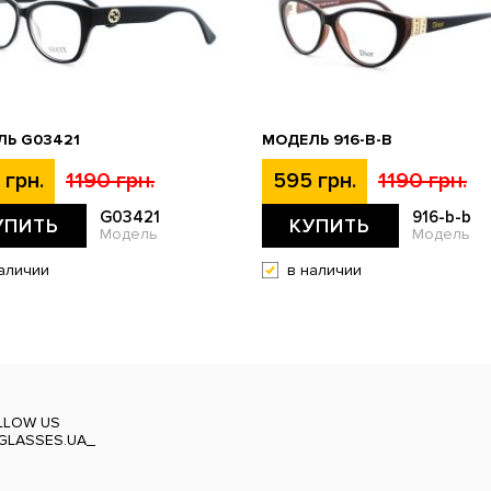
Ь G03421
МОДЕЛЬ 916-B-B
 грн.
1190 грн.
595 грн.
1190 грн.
G03421
916-b-b
УПИТЬ
КУПИТЬ
Модель
Модель
аличии
в наличии
LLOW US
GLASSES.UA_