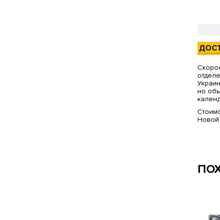
ДОС
Скорос
отделе
Украин
но обы
календ
Стоимо
Новой
ПО