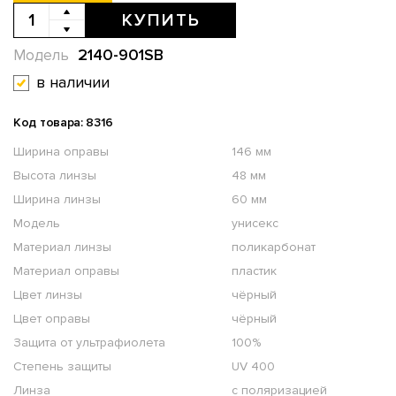
КУПИТЬ
2140-901SB
Модель
в наличии
Код товара: 8316
Ширина оправы
146 мм
Высота линзы
48 мм
Ширина линзы
60 мм
Модель
унисекс
Материал линзы
поликарбонат
Материал оправы
пластик
Цвет линзы
чёрный
Цвет оправы
чёрный
Защита от ультрафиолета
100%
Степень защиты
UV 400
Линза
с поляризацией