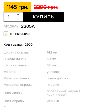
1145 грн.
2290 грн.
КУПИТЬ
2205А
Модель
в наличии
Код товара: 12500
Ширина оправы
142 мм
Высота линзы
50 мм
Ширина линзы
58 мм
Модель
унисекс
Материал линзы
поликарбонат
Материал оправы
пластик
прозрачный, черный,
Цвет линзы
коричневый
Цвет оправы
чёрный