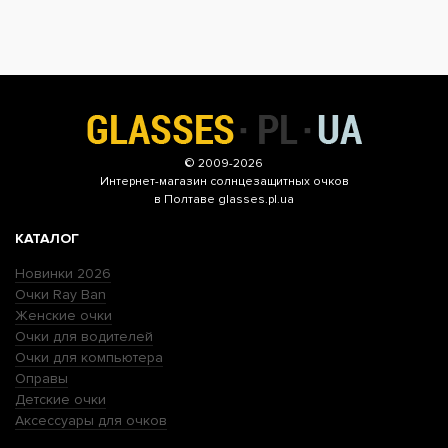
© 2009-2026
Интернет-магазин
солнцезащитных очков
в Полтаве glasses.pl.ua
КАТАЛОГ
Новинки 2026
Очки Ray Ban
Женские очки
Очки для водителей
Очки для компьютера
Оправы
Детские очки
Аксессуары для очков