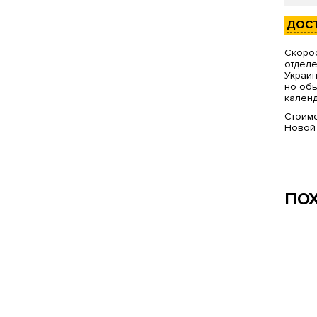
ДОС
Скорос
отделе
Украин
но обы
календ
Стоимо
Новой
ПО