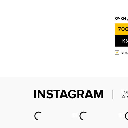
ОЧКИ 
700
К
в н
INSTAGRAM
FO
@_