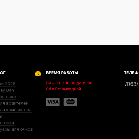
ОГ
ВРЕМЯ РАБОТЫ
ТЕЛЕФ
Пн – Пт: с 10:00 до 19:00
ки 2026
Сб и Вс: выходной
ay Ban
ие очки
ля водителей
для компьютера
ы
е очки
уары для очков