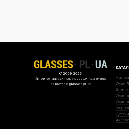
КАТАЛ
© 2009-2026
Новин
Интернет-магазин
солнцезащитных очков
Очки R
в Полтаве glasses.pl.ua
Женск
Очки д
Очки 
Оправ
Детски
Аксесс