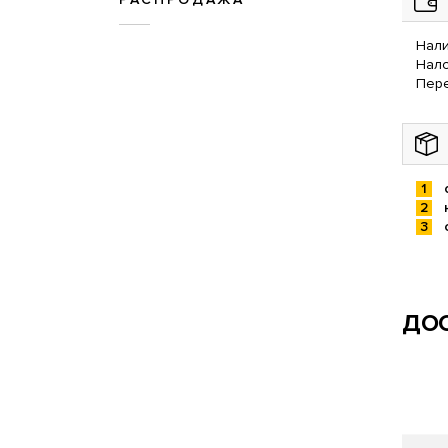
Нали
Нал
Пере
ДОС