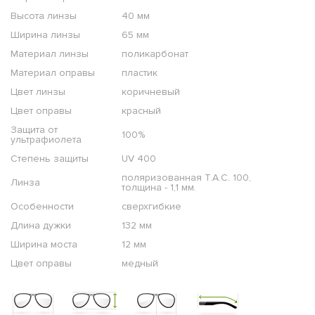
Высота линзы
40 мм
Ширина линзы
65 мм
Материал линзы
поликарбонат
Материал оправы
пластик
Цвет линзы
коричневый
Цвет оправы
красный
Защита от
100%
ультрафиолета
Степень защиты
UV 400
поляризованная T.A.C. 100,
Линза
толщина - 1,1 мм.
Особенности
сверхгибкие
Длина дужки
132 мм
Ширина моста
12 мм
Цвет оправы
медный