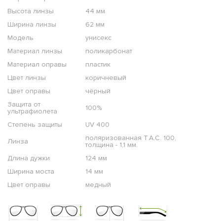
Высота линзы
44 мм
Ширина линзы
62 мм
Модель
унисекс
Материал линзы
поликарбонат
Материал оправы
пластик
Цвет линзы
коричневый
Цвет оправы
чёрный
Защита от
100%
ультрафиолета
Степень защиты
UV 400
поляризованная T.A.C. 100,
Линза
толщина - 1,1 мм.
Длина дужки
124 мм
Ширина моста
14 мм
Цвет оправы
медный