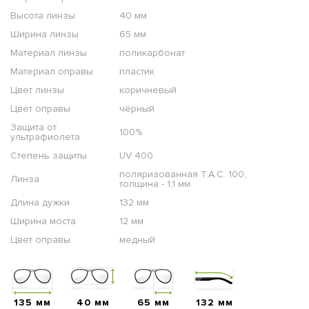
Высота линзы
40 мм
Ширина линзы
65 мм
Материал линзы
поликарбонат
Материал оправы
пластик
Цвет линзы
коричневый
Цвет оправы
чёрный
Защита от
100%
ультрафиолета
Степень защиты
UV 400
поляризованная T.A.C. 100,
Линза
толщина - 1,1 мм.
Длина дужки
132 мм
Ширина моста
12 мм
Цвет оправы
медный
135 мм
40 мм
65 мм
132 мм