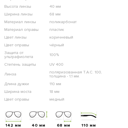
Высота линзы
40 мм
Ширина линзы
68 мм
Материал линзы
поликарбонат
Материал оправы
пластик
Цвет линзы
коричневый
Цвет оправы
чёрный
Защита от
100%
ультрафиолета
Степень защиты
UV 400
поляризованная T.A.C. 100,
Линза
толщина - 1,1 мм.
Длина дужки
110 мм
Ширина моста
18 мм
Цвет оправы
медный
142 мм
40 мм
68 мм
110 мм