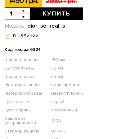
1490 грн.
2980 грн.
КУПИТЬ
dior_so_real_s
Модель
в наличии
Код товара: 6924
Ширина оправы
150 мм
Высота линзы
52 мм
Ширина линзы
55 мм
Материал линзы
поликарбонат
Материал оправы
металл/пластик
Цвет линзы
серый
Цвет оправы
прозрачный
Защита от
100%
ультрафиолета
Степень защиты
UV 400