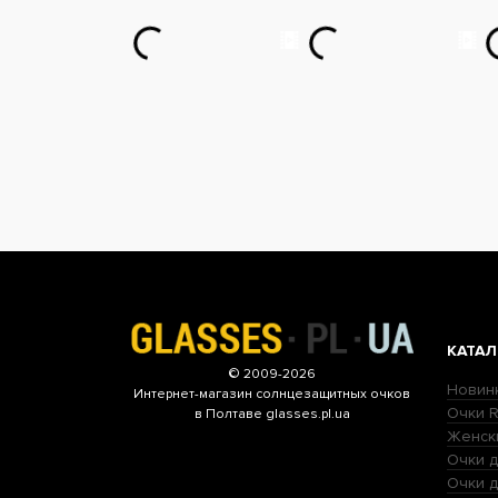
КАТАЛ
© 2009-2026
Новин
Интернет-магазин
солнцезащитных очков
Очки R
в Полтаве glasses.pl.ua
Женск
Очки д
Очки 