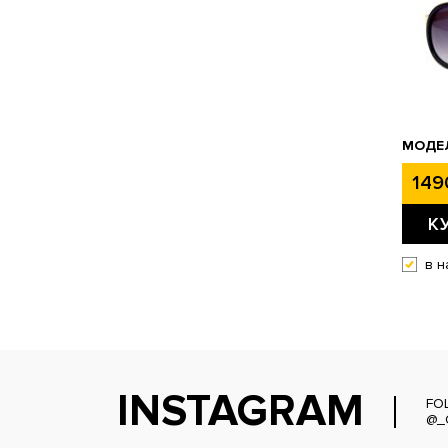
МОДЕЛ
149
К
в н
INSTAGRAM
FO
@_