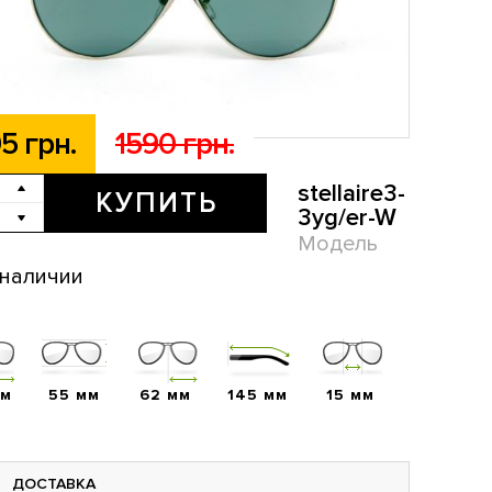
5 грн.
1590 грн.
stellaire3-
КУПИТЬ
3yg/er-W
Модель
 наличии
мм
55 мм
62 мм
145 мм
15 мм
ДОСТАВКА