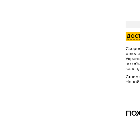
ДОС
Скорос
отделе
Украин
но обы
календ
Стоимо
Новой
ПО