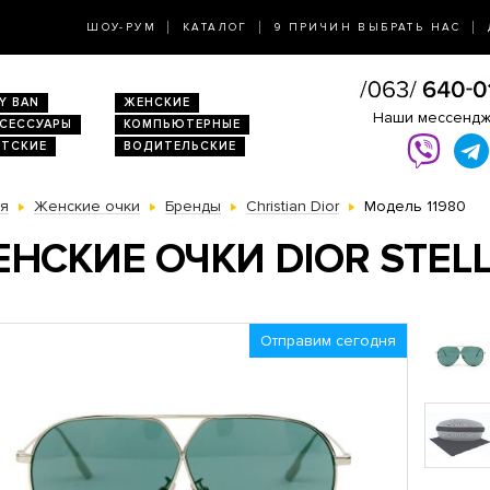
ШОУ-РУМ
КАТАЛОГ
9 ПРИЧИН ВЫБРАТЬ НАС
Y BAN
ЖЕНСКИЕ
Наши мессенд
КСЕССУАРЫ
КОМПЬЮТЕРНЫЕ
ЕТСКИЕ
ВОДИТЕЛЬСКИЕ
ая
Женские очки
Бренды
Christian Dior
Модель 11980
НСКИЕ ОЧКИ DIOR STELL
Отправим сегодня