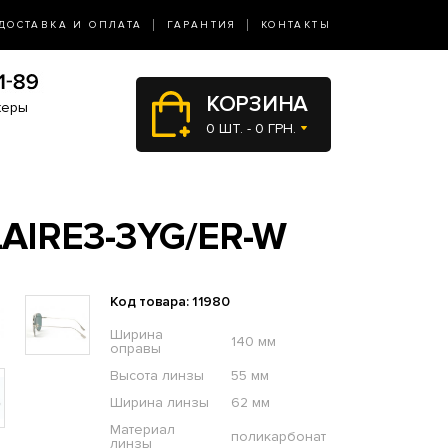
ДОСТАВКА И ОПЛАТА
ГАРАНТИЯ
КОНТАКТЫ
КОРЗИНА
жеры
0 ШТ. - 0 ГРН.
AIRE3-3YG/ER-W
Код товара: 11980
Ширина
140 мм
оправы
Высота линзы
55 мм
Ширина линзы
62 мм
Материал
поликарбонат
линзы