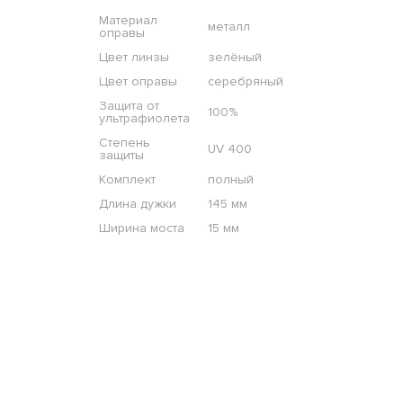
Материал
металл
оправы
Цвет линзы
зелёный
Цвет оправы
серебряный
Защита от
100%
ультрафиолета
Степень
UV 400
защиты
Комплект
полный
Длина дужки
145 мм
Ширина моста
15 мм