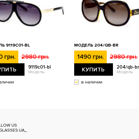
Ь 9119С01-BL
МОДЕЛЬ 204/QB-BR
0 грн.
2980 грн.
1490 грн.
2980 грн.
9119с01-bl
204/qb-b
УПИТЬ
КУПИТЬ
Модель
Модель
аличии
в наличии
LLOW US
GLASSES.UA_