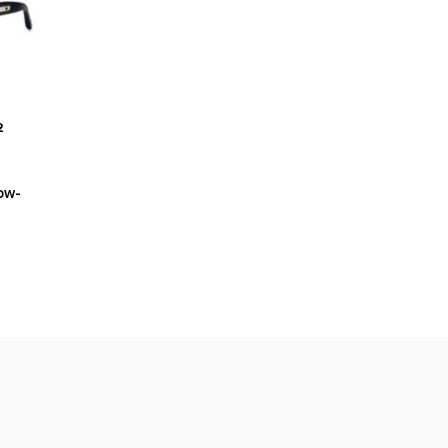
2
ow-