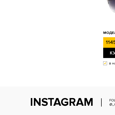
МОДЕЛ
1145
К
в н
INSTAGRAM
FO
@_