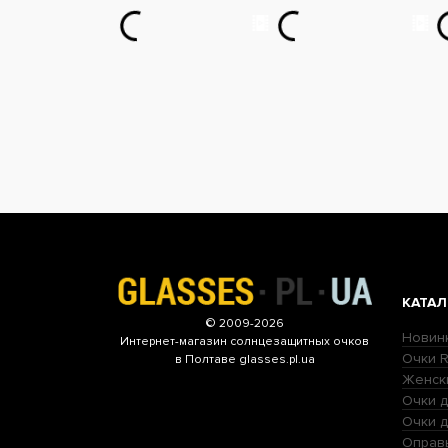
КАТАЛ
© 2009-2026
Новин
Интернет-магазин
солнцезащитных очков
Очки R
в Полтаве glasses.pl.ua
Женск
Очки д
Очки 
Оправ