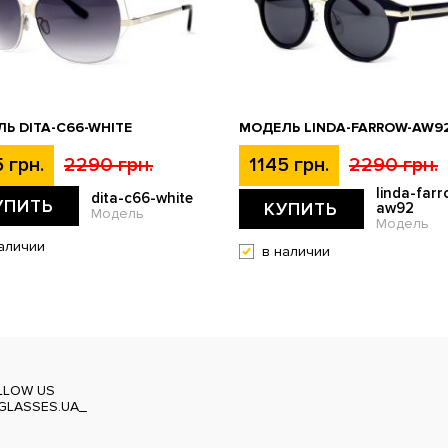
Ь DITA-C66-WHITE
МОДЕЛЬ LINDA-FARROW-AW9
 грн.
2290 грн.
1145 грн.
2290 грн.
linda-farr
dita-c66-white
УПИТЬ
КУПИТЬ
aw92
Модель
Модель
аличии
в наличии
LLOW US
GLASSES.UA_