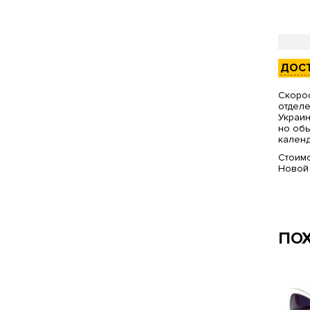
ДОС
Скорос
отделе
Украин
но обы
календ
Стоимо
Новой
ПО