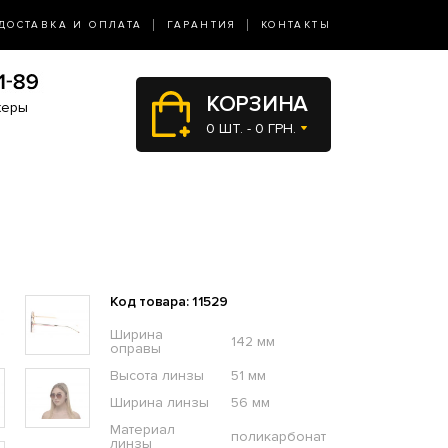
ДОСТАВКА И ОПЛАТА
ГАРАНТИЯ
КОНТАКТЫ
КОРЗИНА
жеры
0 ШТ. - 0 ГРН.
Код товара: 11529
Ширина
142 мм
оправы
Высота линзы
51 мм
Ширина линзы
56 мм
Материал
поликарбонат
линзы