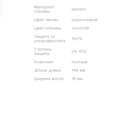
Материал
металл
оправы
Цвет линзы
коричневый
Цвет оправы
золотой
Защита от
100%
ультрафиолета
Степень
UV 400
защиты
Комплект
полный
Длина дужки
148 мм
Ширина моста
18 мм