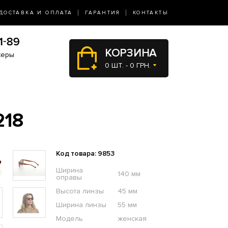
ДОСТАВКА И ОПЛАТА
ГАРАНТИЯ
КОНТАКТЫ
КОРЗИНА
жеры
0 ШТ. - 0 ГРН.
218
Код товара: 9853
Ширина
140 мм
оправы
Высота линзы
45 мм
Ширина линзы
55 мм
Модель
женская