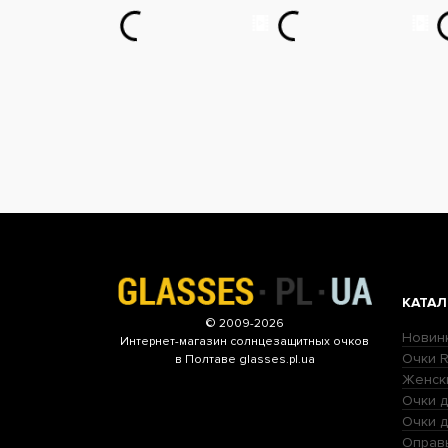
КАТАЛ
© 2009-2026
Новин
Интернет-магазин
солнцезащитных очков
Очки R
в Полтаве glasses.pl.ua
Женск
Очки д
Очки 
Оправ