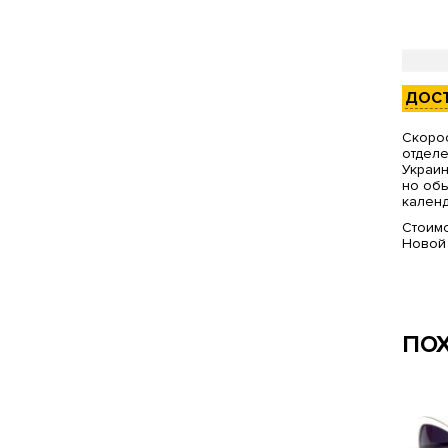
ДОС
Скорос
отделе
Украин
но обы
календ
Стоимо
Новой
ПО