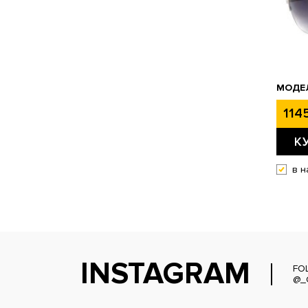
МОДЕЛ
1145
К
в н
INSTAGRAM
FO
@_