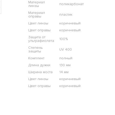
Материал
поликарбонат
линзы
Материал
пластик
оправы
Цвет линзы
коричневый
Цвет оправы
коричневый
Защита от
100%
ультрафиолета
Степень
UV 400
защиты
Комплект
полный
Длина дужки
130 мм
Ширина моста
14 мм
Цвет линзы
коричневый
Цвет оправы
коричневый