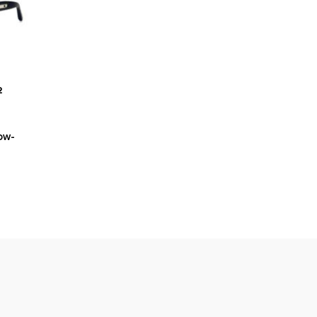
2
ow-