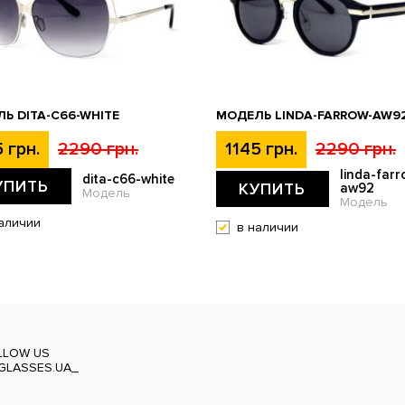
Ь DITA-C66-WHITE
МОДЕЛЬ LINDA-FARROW-AW9
 грн.
2290 грн.
1145 грн.
2290 грн.
linda-farr
dita-c66-white
УПИТЬ
КУПИТЬ
aw92
Модель
Модель
аличии
в наличии
LLOW US
GLASSES.UA_