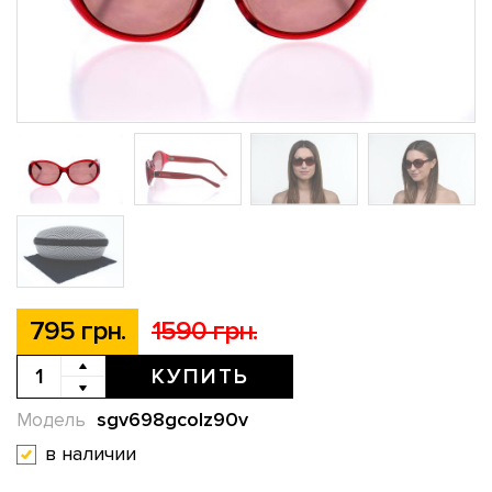
795 грн.
1590 грн.
КУПИТЬ
sgv698gcolz90v
Модель
в наличии