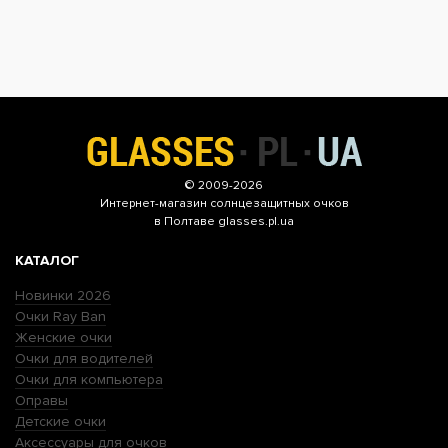
© 2009-2026
Интернет-магазин
солнцезащитных очков
в Полтаве glasses.pl.ua
КАТАЛОГ
Новинки 2026
Очки Ray Ban
Женские очки
Очки для водителей
Очки для компьютера
Оправы
Детские очки
Аксессуары для очков