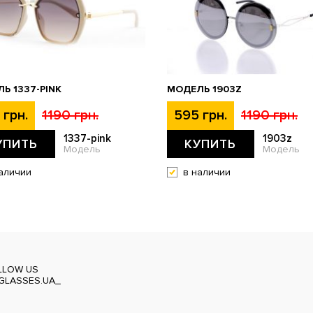
Ь 1337-PINK
МОДЕЛЬ 1903Z
 грн.
1190 грн.
595 грн.
1190 грн.
1337-pink
1903z
УПИТЬ
КУПИТЬ
Модель
Модель
аличии
в наличии
LLOW US
GLASSES.UA_