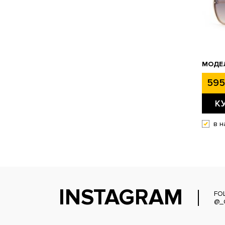
МОДЕЛ
595
К
в н
INSTAGRAM
FO
@_