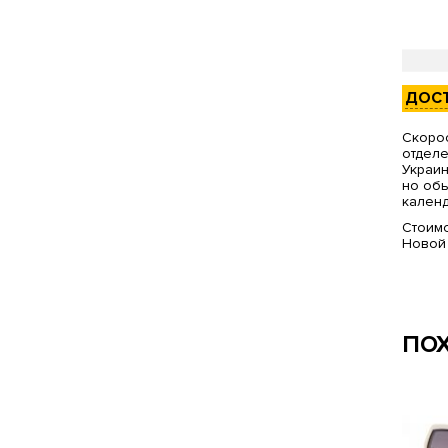
ДОС
Скорос
отделе
Украин
но обы
календ
Стоимо
Новой
ПО