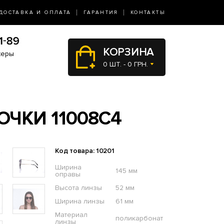
ДОСТАВКА И ОПЛАТА
ГАРАНТИЯ
КОНТАКТЫ
КОРЗИНА
жеры
0 ШТ. - 0 ГРН.
ЧКИ 11008C4
Код товара: 10201
Ширина
145 мм
оправы
Высота линзы
52 мм
Ширина линзы
61 мм
Материал
поликарбонат
линзы