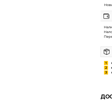
Нова
Нали
Нал
Пере
ДОС