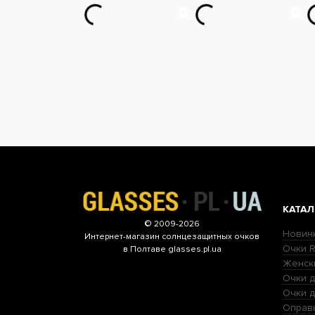
КАТАЛ
© 2009-2026
Новин
Интернет-магазин
солнцезащитных очков
Очки R
в Полтаве glasses.pl.ua
Женск
Очки д
Очки 
Оправ