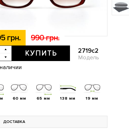
5 грн.
990 грн.
2719c2
КУПИТЬ
Модель
 наличии
мм
60 мм
65 мм
138 мм
19 мм
ДОСТАВКА