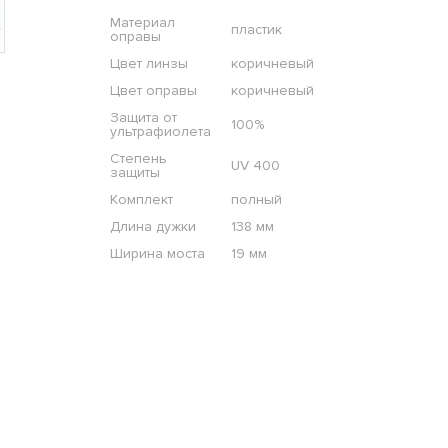
Материал
пластик
оправы
Цвет линзы
коричневый
Цвет оправы
коричневый
Защита от
100%
ультрафиолета
Степень
UV 400
защиты
Комплект
полный
Длина дужки
138 мм
Ширина моста
19 мм