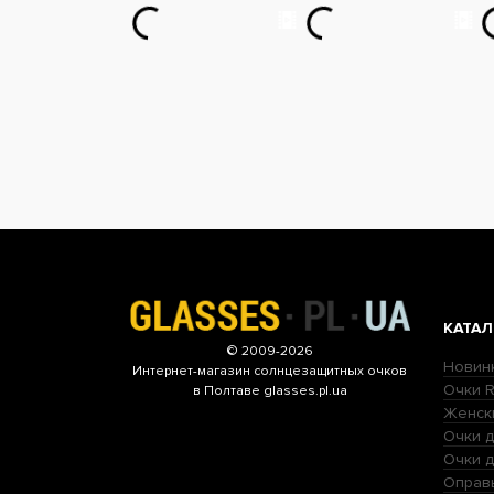
КАТАЛ
© 2009-2026
Новин
Интернет-магазин
солнцезащитных очков
Очки R
в Полтаве glasses.pl.ua
Женск
Очки д
Очки 
Оправ