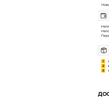
Нова
Нали
Нал
Пере
ДОС