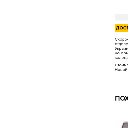
ДОС
Скорос
отделе
Украин
но обы
календ
Стоимо
Новой
ПО