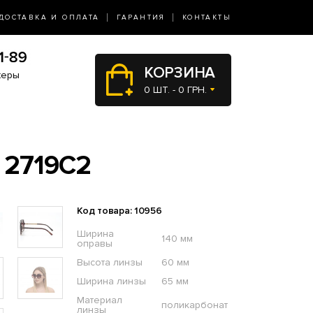
ДОСТАВКА И ОПЛАТА
ГАРАНТИЯ
КОНТАКТЫ
КОРЗИНА
жеры
0 ШТ. - 0 ГРН.
 2719C2
Код товара: 10956
Ширина
140 мм
оправы
Высота линзы
60 мм
Ширина линзы
65 мм
Материал
поликарбонат
линзы