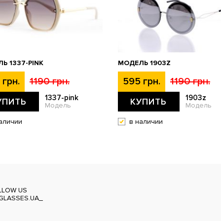
Ь 1337-PINK
МОДЕЛЬ 1903Z
 грн.
1190 грн.
595 грн.
1190 грн.
1337-pink
1903z
УПИТЬ
КУПИТЬ
Модель
Модель
аличии
в наличии
LLOW US
GLASSES.UA_