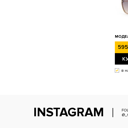
МОДЕЛ
595
К
в н
INSTAGRAM
FO
@_