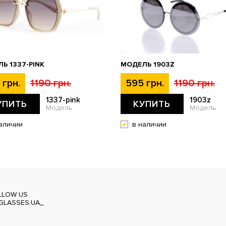
Ь 1337-PINK
МОДЕЛЬ 1903Z
 грн.
1190 грн.
595 грн.
1190 грн.
1337-pink
1903z
УПИТЬ
КУПИТЬ
Модель
Модель
аличии
в наличии
LLOW US
GLASSES.UA_