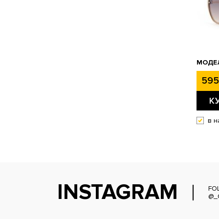
МОДЕЛ
595
К
в н
INSTAGRAM
FO
@_