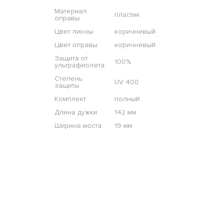
Материал
пластик
оправы
Цвет линзы
коричневый
Цвет оправы
коричневый
Защита от
100%
ультрафиолета
Степень
UV 400
защиты
Комплект
полный
Длина дужки
142 мм
Ширина моста
19 мм