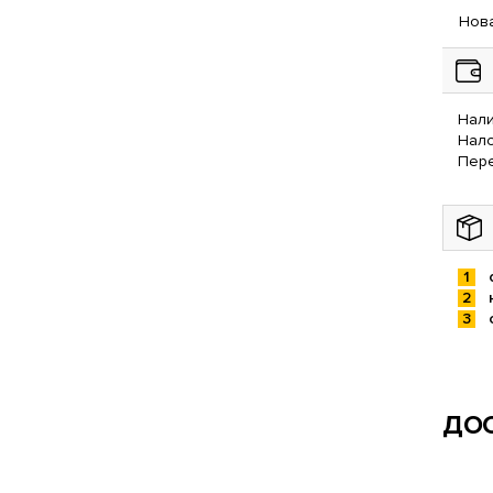
Нова
Нали
Нал
Пере
ДОС