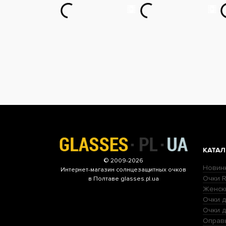
КАТАЛ
© 2009-2026
Новин
Интернет-магазин
солнцезащитных очков
Очки R
в Полтаве glasses.pl.ua
Женск
Очки д
Очки 
Оправ