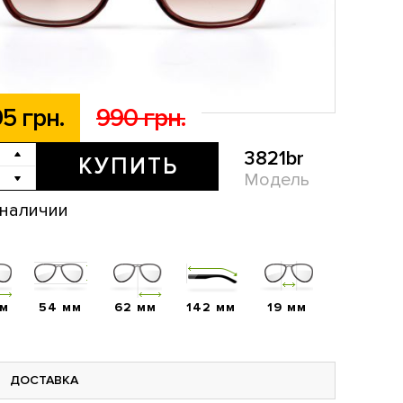
5 грн.
990 грн.
3821br
КУПИТЬ
Модель
 наличии
мм
54 мм
62 мм
142 мм
19 мм
ДОСТАВКА