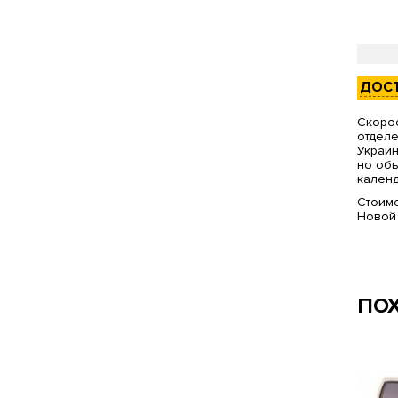
ДОС
Скорос
отделе
Украин
но обы
календ
Стоимо
Новой
ПО