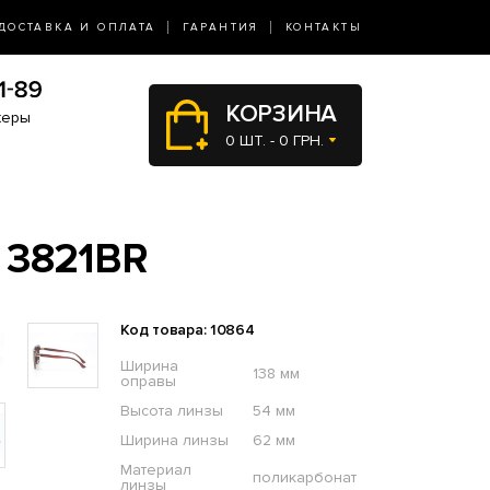
ДОСТАВКА И ОПЛАТА
ГАРАНТИЯ
КОНТАКТЫ
КОРЗИНА
жеры
0 ШТ. - 0 ГРН.
 3821BR
Код товара: 10864
Ширина
138 мм
оправы
Высота линзы
54 мм
Ширина линзы
62 мм
Материал
поликарбонат
линзы