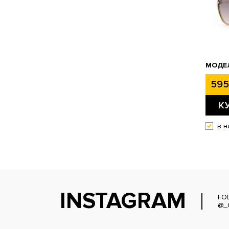
МОДЕЛ
595
К
в н
INSTAGRAM
FO
@_