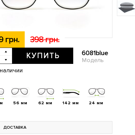
9 грн.
398 грн.
6081blue
КУПИТЬ
Модель
 наличии
мм
56 мм
62 мм
142 мм
24 мм
ДОСТАВКА