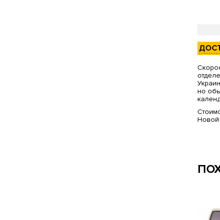
ДОС
Скорос
отделе
Украин
но обы
календ
Стоимо
Новой
ПО