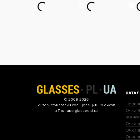
КАТАЛ
© 2009-2026
Новин
Интернет-магазин
солнцезащитных очков
Очки R
в Полтаве glasses.pl.ua
Женск
Очки д
Очки 
Оправ