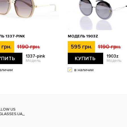
Ь 1337-PINK
МОДЕЛЬ 1903Z
 грн.
1190 грн.
595 грн.
1190 грн.
1337-pink
1903z
УПИТЬ
КУПИТЬ
Модель
Модель
аличии
в наличии
LLOW US
GLASSES.UA_