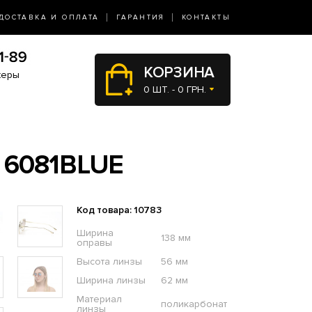
ДОСТАВКА И ОПЛАТА
ГАРАНТИЯ
КОНТАКТЫ
КОРЗИНА
жеры
0 ШТ. - 0 ГРН.
 6081BLUE
Код товара: 10783
Ширина
138 мм
оправы
Высота линзы
56 мм
Ширина линзы
62 мм
Материал
поликарбонат
линзы