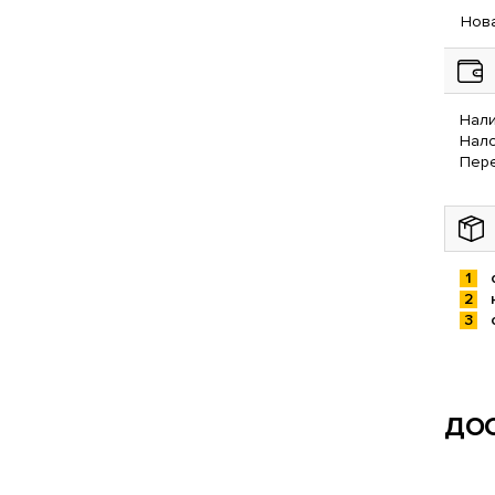
Нова
Нали
Нал
Пере
ДОС